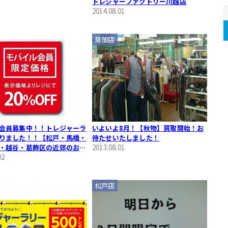
トレジャーファクトリー川越店
2014.08.01
草加店
会員募集中！！トレジャーラ
いよいよ8月！【秋物】買取開始！お
りました！！【松戸・馬橋・
待たせいたしました！
・越谷・葛飾区の近郊のお客
2013.08.01
02
松戸店