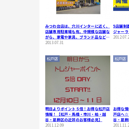
みつわ台店は、穴川インターに近く、
5店舗制
店舗専用駐車場も有。中規模な店舗な
ジャーラ
がら、家電や家具、ブランド品など多
2012.07.
岐にわたるお取り扱い!
2013.07.31
松戸店
松戸店
明日よりポイント５倍！お得な松戸店
お得な情
情報！【松戸・馬橋・市川・柏・越
戸店へ☆
谷・葛飾区の近郊のお客様必見】
谷・葛飾
2011.12.09
2011.11.