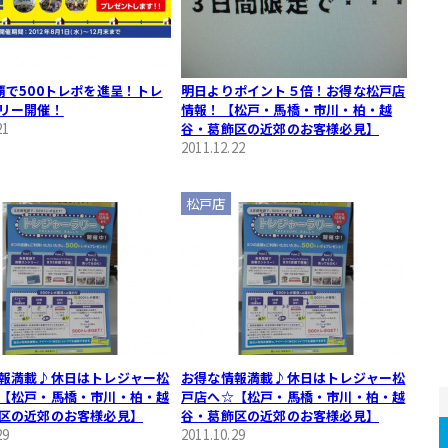
覇で500トレポを進呈！トレ
明日よりポイント５倍！お得な松戸店
リー開催！
情報！【松戸・馬橋・市川・柏・越
21
谷・葛飾区の近郊のお客様必見】
2011.12.22
松戸店
報満載♪休日はトレジャー松
お得な情報満載♪休日はトレジャー松
【松戸・馬橋・市川・柏・越
戸店へ☆【松戸・馬橋・市川・柏・越
区の近郊のお客様必見】
谷・葛飾区の近郊のお客様必見】
29
2011.10.29