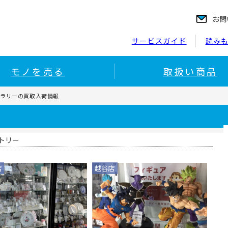
お問
サービスガイド
読み
モノを売る
取扱い商品
ーラリーの買取入荷情報
トリー
店
越谷店