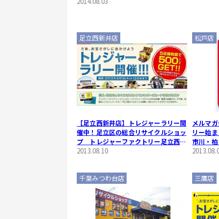
2014.08.03
足立西新井店
松戸店
【足立西新井店】トレジャーラリー開
メルマガ
催中！足立区の総合リサイクルショッ
リー始ま
プ トレジャーファクトリー足立西新
市川・柏
井店
2013.08.10
様必見】
2013.08.
千葉みつわ台店
三鷹店