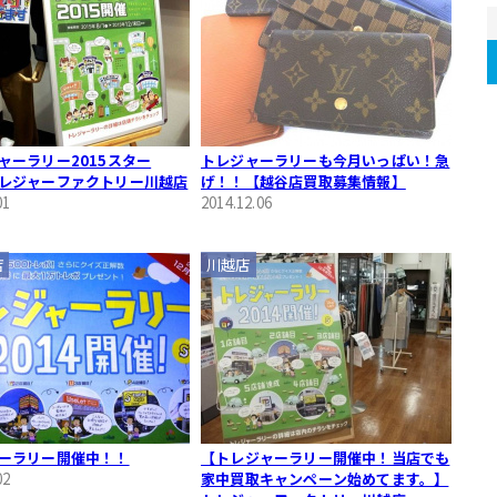
ャーラリー2015スター
トレジャーラリーも今月いっぱい！急
レジャーファクトリー川越店
げ！！【越谷店買取募集情報】
01
2014.12.06
店
川越店
ーラリー開催中！！
【トレジャーラリー開催中！当店でも
02
家中買取キャンペーン始めてます。】