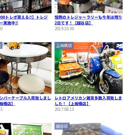
000トレポ貰える‼】トレジ
恒例のトレジャーラリーも今年は残り
ー実施中‼
2日です！【越谷店】
03
2019.10.30
店
上板橋店
ンバーテーブル入荷致しまし
レトロアメリカン雑貨多数入荷致しま
板橋店】
した！【上板橋店】
15
2017.08.13
越谷店