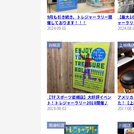
9月も引き続き、トレジャーラリー開
【最大1
催しております！！！
ャーラリ
2024.09.01
2024.08.
岩槻店
上板橋
【TFスポーツ岩槻店】大好評イベン
アメリカ
ト！トレジャーラリー2018開催♪
た！【上
2018.08.02
2017.08.
南浦和店
川越店