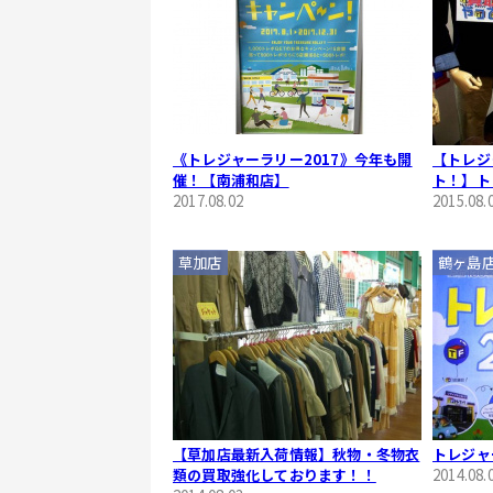
《トレジャーラリー2017》今年も開
【トレジ
催！【南浦和店】
ト！】ト
2017.08.02
2015.08.
草加店
鶴ヶ島
【草加店最新入荷情報】秋物・冬物衣
トレジャ
類の買取強化しております！！
2014.08.