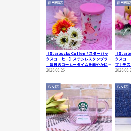
春日部店
春日部
【Starbucks Coffee / スターバッ
【Starb
クスコーヒー】ステンレスタンブラー
クスコー
｜毎日のコーヒータイムを華やかに彩
プ｜デス
るキャンディ柄
2026.06.26
イムに寄
2026.06.
キティコ
八女店
八女店