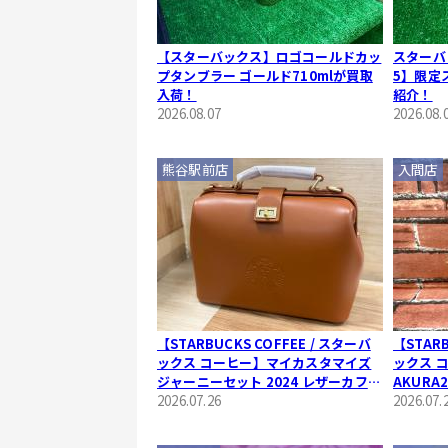
【スターバックス】ロゴコールドカッ
スターバ
プタンブラー ゴールド710mlが買取
5】限定
入荷！
紹介！
2026.08.07
2026.08.
熊谷駅前店
入間店
【STARBUCKS COFFEE / スターバ
【STARB
ックス コーヒー】マイカスタマイズ
ックス 
ジャーニーセット 2024 レザーカフェ
AKURA
バッグ｜上品な牛革仕立ての2WAYバ
2026.07.26
2026.07.
ッグをご紹介