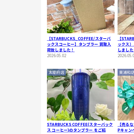
【STARBUCKS_COFFEE/スターバ
【STAR
ックスコーヒー】タンブラー 買取入
ックス）
荷致しました！
しました
2026.05.02
2026.05.
太宰府店
東浦和
STARBUCKS COFFEE(スターバック
【売るな
ス コーヒー)のタンブラー をご紹
Pキャンペ