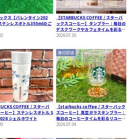
ックス【バレンタイン202
【STARBUCKS COFFEE / スターバ
ステンレスボトル355mlのご
ックスコーヒー】タンブラー｜毎日の
デスクワークやカフェタイムを彩る一
02
杯
2026.07.30
春日部店
UCKS COFFEE / スターバ
【starbucks coffee / スターバック
コーヒー】ステンレスボトル S
スコーヒー】真空ガラスタンブラー｜
2026 シェルホワイト
毎日のコーヒータイムを彩るリユース
20
のテーブルウェア
2026.07.04