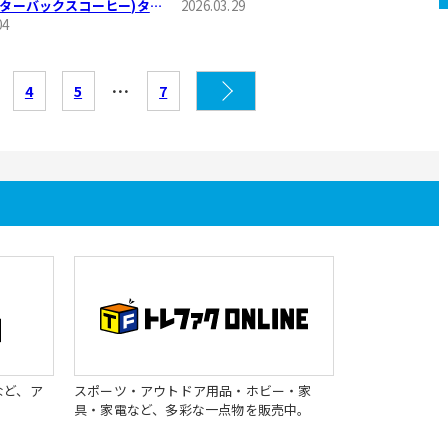
(スターバックスコーヒー)タン
2026.03.29
ご紹介です‼
04
…
4
5
7
など、ア
スポーツ・アウトドア用品・ホビー・家
具・家電など、多彩な一点物を販売中。