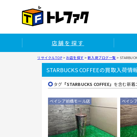
店舗を探す
リサイクルTOP
>
お店を探す
>
新入荷ブログ一覧
>
STARBU
STARBUCKS COFFEEの買取入荷情
タグ
「STARBUCKS COFFEE」
を含む新着
ベイシア前橋モール店
ベイシ