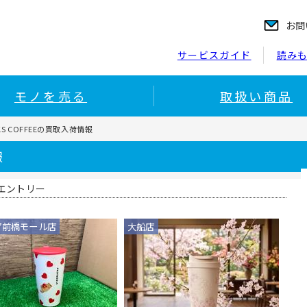
お問
サービスガイド
読み
モノを売る
取扱い商品
CKS COFFEEの買取入荷情報
報
エントリー
ア前橋モール店
大船店