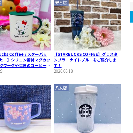
店
守谷店
ucks Coffee / スターバッ
【STARBUCKS COFFEE】グラスタ
ヒー】シリコン蓋付マグカッ
ンブラーナイトブルーをご紹介しま
クワークや毎日のコーヒータ
す！
り添う台湾スタバ限定ハロー
23
2026.06.18
ラボ
八女店