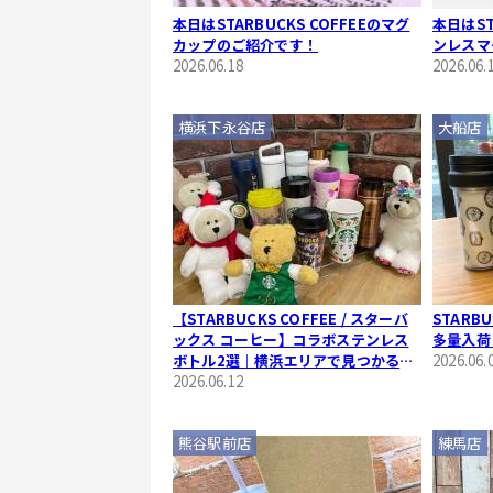
本日はSTARBUCKS COFFEEのマグ
本日はST
カップのご紹介です！
ンレスマ
2026.06.18
2026.06.
横浜下永谷店
大船店
【STARBUCKS COFFEE / スターバ
STARB
ックス コーヒー】コラボステンレス
多量入荷
ボトル2選｜横浜エリアで見つかるお
2026.06.
出かけに便利な中古キッチン用品
2026.06.12
熊谷駅前店
練馬店