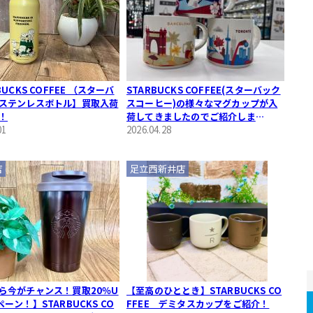
BUCKS COFFEE （スターバ
STARBUCKS COFFEE(スターバック
ステンレスボトル】買取入荷
スコーヒー)の様々なマグカップが入
！
荷してきましたのでご紹介しま
01
す！！！
2026.04.28
店
足立西新井店
ら今がチャンス！買取20％U
【至高のひととき】STARBUCKS CO
ーン！】STARBUCKS CO
FFEE デミタスカップをご紹介！