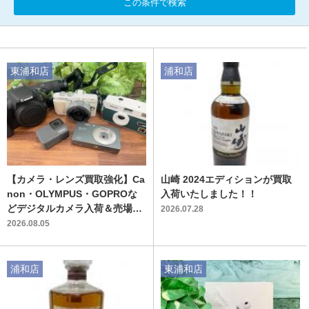
この条件で検索
東浦和店
浦和店
【カメラ・レンズ買取強化】Ca
山崎 2024エディションが買取
non・OLYMPUS・GOPROな
入荷いたしました！！
どデジタルカメラ入荷＆売場ご
2026.07.28
紹介！
2026.08.05
浦和店
東浦和店