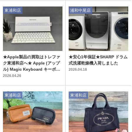
東浦和店
浦和中尾店
★Apple製品の買取はトレファ
★安心1年保証★SHARP ドラム
ク東浦和店へ★ Apple (アップ
式洗濯乾燥機入荷しました
ル) Magic Keyboard キーボー
2026.04.18
ドのご紹介です!!
2026.04.26
東浦和店
東浦和店