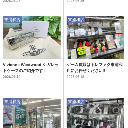
す！
腕時計が入荷いたしました
2026.06.26
2026.06.25
東浦和店
東浦和店
Vivienne Westwood シガレッ
ゲーム買取はトレファク東浦和
トケースのご紹介です！
店にお任せください‼
2026.06.19
2026.06.18
東浦和店
東浦和店