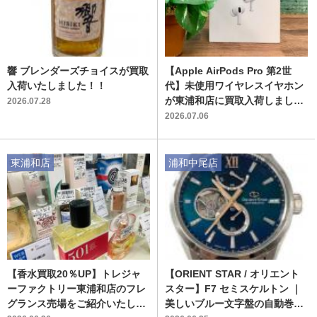
響 ブレンダーズチョイスが買取
【Apple AirPods Pro 第2世
入荷いたしました！！
代】未使用ワイヤレスイヤホン
が東浦和店に買取入荷しまし
2026.07.28
た！
2026.07.06
東浦和店
浦和中尾店
【香水買取20％UP】トレジャ
【ORIENT STAR / オリエント
ーファクトリー東浦和店のフレ
スター】F7 セミスケルトン ｜
グランス売場をご紹介いたしま
美しいブルー文字盤の自動巻き