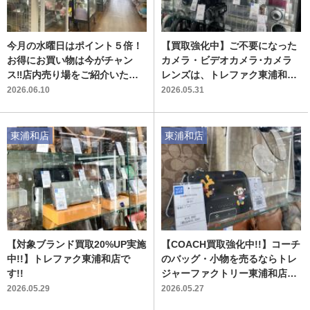
今月の水曜日はポイント５倍！
【買取強化中】ご不要になった
お得にお買い物は今がチャン
カメラ・ビデオカメラ･カメラ
ス‼店内売り場をご紹介いたし
レンズは、トレファク東浦和店
ます‼
へお売りください‼
2026.06.10
2026.05.31
東浦和店
東浦和店
【対象ブランド買取20%UP実施
【COACH買取強化中!!】コーチ
中!!】トレファク東浦和店で
のバッグ・小物を売るならトレ
す!!
ジャーファクトリー東浦和店
へ‼
2026.05.29
2026.05.27