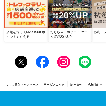
店舗を巡ってMAX1500 ポ
おもちゃ・ホビー・ ゲー
秋冬モ
イントもらえる！
ム買取20％UP
今月の買取キャンペーン
サービスガイド
読みもの
店舗物件募集