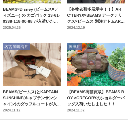
BEAMS×Disney (ビームス×デ
【冬物衣類多展示中！！】AR
ィズニー) の カゴバック 13-61-
C’TERYX×BEAMS アークテリ
0338-118-90-88 が入荷いたし
クス×ビームス 別注アトムARフ
ました！！
ーディーが買取入荷致しまし
2025.04.25
2024.12.19
た！！
名古屋鳴海店
摂津店
BEAMS(ビームス)とKAPTAIN
【BEAMS高価買取】BEAMS B
SUNSHINE(キャプテンサンシ
OY ×GREGORYのショルダーバ
ャイン)のダッフルコートが入荷
ッグ入荷いたしました！！
しました！
2024.11.12
2024.11.02