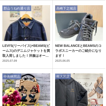
郡山うねめ通り店
高崎下之城店
LEVI'S(リーバイス)×BEAMS(ビ
NEW BALANCEとBEAMSのコ
ームス)のデニムジャケットを買
ラボスニーカーのご紹介になり
取入荷しました！洋服はオール
ます！
シーズン買取中！【郡山うねめ
2025.07.09
2025.06.05
通り店】
中央林間店
南大沢店