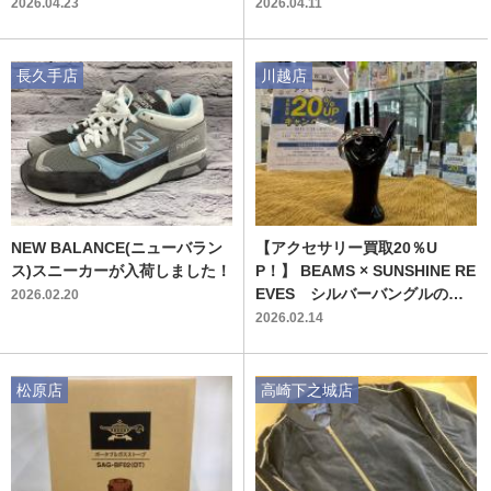
買取しました！
2026.04.23
2026.04.11
長久手店
川越店
NEW BALANCE(ニューバラン
【アクセサリー買取20％U
ス)スニーカーが入荷しました！
P！】 BEAMS × SUNSHINE RE
EVES シルバーバングルのご
2026.02.20
紹介です！
2026.02.14
松原店
高崎下之城店