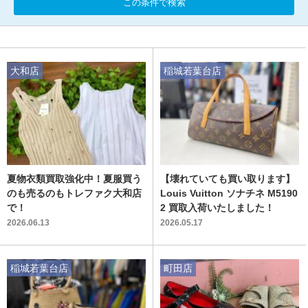
この条件で検索
大和店
稲城若葉台店
夏物衣類買取強化中！夏服買う
【壊れていても買い取ります】
のも売るのもトレファク大和店
Louis Vuitton ソナチネ M5190
で！
2 買取入荷いたしました！
2026.06.13
2026.05.17
稲城若葉台店
町田店