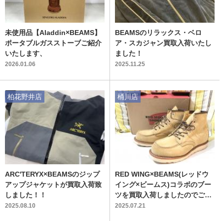
未使用品【Aladdin×BEAMS】
BEAMSのリラックス・ベロ
ポータブルガスストーブご紹介
ア・スカジャン買取入荷いたし
いたします、
ました！
2026.01.06
2025.11.25
柏花野井店
桶川店
ARC'TERYX×BEAMSのジップ
RED WING×BEAMS(レッドウ
アップジャケットが買取入荷致
イング×ビームス)コラボのブー
しました！！
ツを買取入荷しましたのでご紹
介します！
2025.08.10
2025.07.21