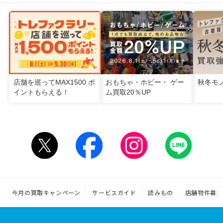
店舗を巡ってMAX1500 ポ
おもちゃ・ホビー・ ゲー
秋冬モ
イントもらえる！
ム買取20％UP
今月の買取キャンペーン
サービスガイド
読みもの
店舗物件募集