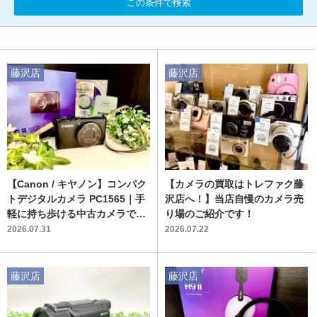
この条件で検索
藤沢店
藤沢店
【Canon / キヤノン】コンパク
【カメラの買取はトレファク藤
トデジタルカメラ PC1565｜手
沢店へ！】当店自慢のカメラ売
軽に持ち歩ける中古カメラで日
り場のご紹介です！
常のスナップを楽しむ
2026.07.31
2026.07.22
藤沢店
藤沢店