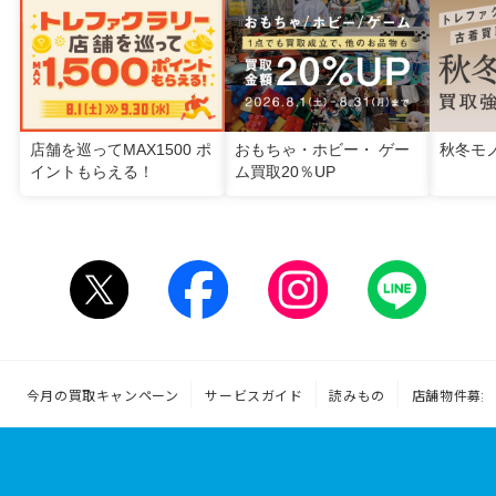
店舗を巡ってMAX1500 ポ
おもちゃ・ホビー・ ゲー
秋冬モ
イントもらえる！
ム買取20％UP
今月の買取キャンペーン
サービスガイド
読みもの
店舗物件募集