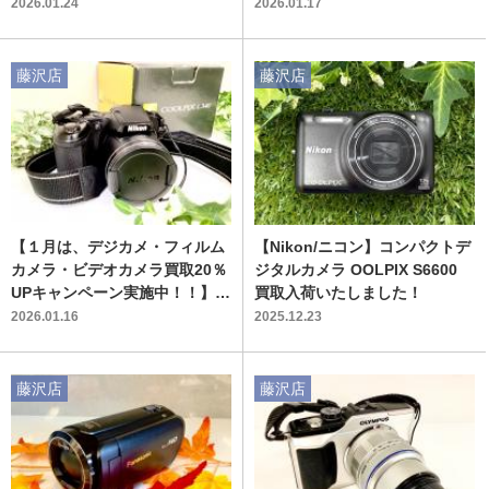
店自慢のカメラ売場のご紹介で
ラーレス一眼レフカメラ SON
2026.01.24
2026.01.17
す！！
Y a5000 買取入荷致しまし
た！
藤沢店
藤沢店
【１月は、デジカメ・フィルム
【Nikon/ニコン】コンパクトデ
カメラ・ビデオカメラ買取20％
ジタルカメラ OOLPIX S6600
UPキャンペーン実施中！！】コ
買取入荷いたしました！
ンパクトデジタルカメラ Niko
2026.01.16
2025.12.23
n/ニコン L340 買取入荷致し
ました！
藤沢店
藤沢店