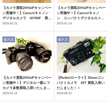
【カメラ買取20%UPキャンペー
【カメラ買取20%UPキャンペー
ン実施中！】Canon/キャノン
ン実施中！】Canon/キャノ
デジタルカメラ IXY90F 買取
ン コンパクトデジタルカメ
入荷しました！！
ラ DS126849 買取入荷しま
2025.01.21
2025.01.14
した！
藤沢店
藤沢店
【カメラ買取20%UPキャンペー
【Rollei/ローライ】35mmコン
ン実施中！】デジタル一眼レフ
パクトカメラ 35T 買取入荷い
カメラ多数買取入荷いたしまし
たしました！！
た！！
2025.01.12
2024.06.12