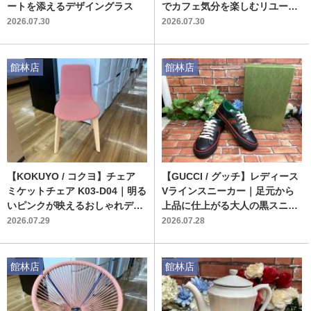
ートを添えるデザイングラス
でカフェ気分を楽しむリユース
家具
2026.07.30
2026.07.30
館林店
館林店
【KOKUYO / コクヨ】チェア
【GUCCI / グッチ】レディース
ミケットチェア K03-D04｜明る
Vラインスニーカー｜足元から
いピンクが映えるおしゃれデス
上品に仕上がる大人の黒スニー
クチェアが入荷
カー
2026.07.29
2026.07.28
館林店
館林店