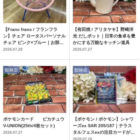
【Franc franc / フランフラ
【有田焼 / アリタヤキ】野崎洋
ン】チェア ロータスパーソナル
光 だしポット｜日常の食卓を豊
チェア ピンク×ブルー｜お部屋
かにする万能なキッチン道具
のアクセントになる中古の一人
2026.07.28
2026.07.27
掛けチェアーが入荷
館林店
館林店
ポケモンカード ピカチュウ
【ポケモン / ポケモン】シャワ
V-UNION(25th/4枚セット)
ーズex SAR 205/187｜テラス
タルフェスexの注目カードが入
2026.07.27
荷！
2026.07.26