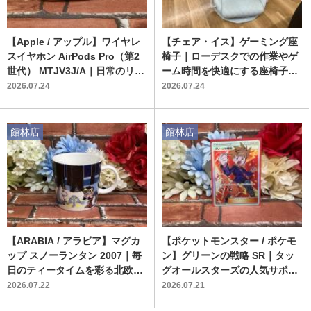
【Apple / アップル】ワイヤレ
【チェア・イス】ゲーミング座
スイヤホン AirPods Pro（第2
椅子｜ローデスクでの作業やゲ
世代） MTJV3J/A｜日常のリス
ーム時間を快適にする座椅子が
ニングを快適にする人気モデル
入荷
2026.07.24
2026.07.24
が入荷
館林店
館林店
【ARABIA / アラビア】マグカ
【ポケットモンスター / ポケモ
ップ スノーランタン 2007｜毎
ン】グリーンの戦略 SR｜タッ
日のティータイムを彩る北欧デ
グオールスターズの人気サポー
ザインの中古マグカップ
トカードが館林店に入荷いたし
2026.07.22
2026.07.21
ました！