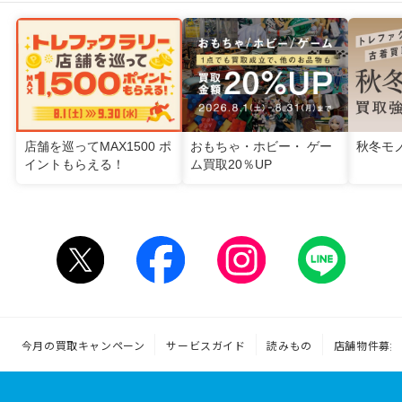
店舗を巡ってMAX1500 ポ
おもちゃ・ホビー・ ゲー
秋冬モ
イントもらえる！
ム買取20％UP
今月の買取キャンペーン
サービスガイド
読みもの
店舗物件募集