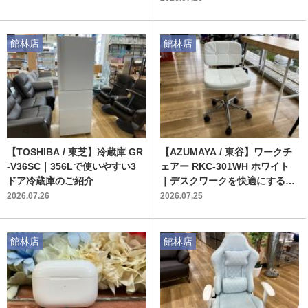
館林店
館林店
【TOSHIBA / 東芝】冷蔵庫 GR
【AZUMAYA / 東谷】ワークチ
-V36SC｜356Lで使いやすい3
ェアー RKC-301WH ホワイト
ドア冷蔵庫のご紹介
｜デスクワークを快適にする中
古の椅子が入荷
2026.07.26
2026.07.25
館林店
館林店