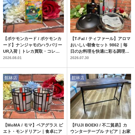
【ポケモンカード / ポケモンカ
【T-Fal / ティファール】アロマ
ード】ナンジャモのハラバリー
おいしい朝食セット 9862｜毎
UR入荷｜トレカ買取・コレク
日のお料理を快適に彩る調理器
ション整理は館林店へ
具セット
2026.08.01
2026.07.30
館林店
館林店
【MoMA / モマ】ペアグラス ピ
【FUJI BOEKI / 不二貿易】カ
エト・モンドリアン｜食卓にア
ウンターテーブル ナビア｜お家