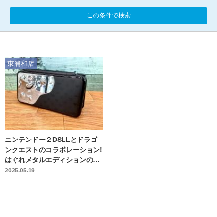
この条件で検索
東浦和店
ニンテンドー２DSLLとドラゴ
ンクエストのコラボレーション!
はぐれメタルエディションのご
紹介です!!
2025.05.19