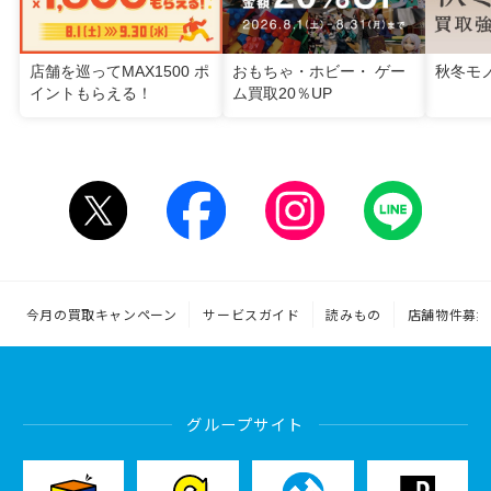
店舗を巡ってMAX1500 ポ
おもちゃ・ホビー・ ゲー
秋冬モ
イントもらえる！
ム買取20％UP
今月の買取キャンペーン
サービスガイド
読みもの
店舗物件募集
グループサイト