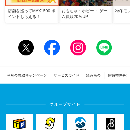
店舗を巡ってMAX1500 ポ
おもちゃ・ホビー・ ゲー
秋冬モ
イントもらえる！
ム買取20％UP
今月の買取キャンペーン
サービスガイド
読みもの
店舗物件募集
グループサイト