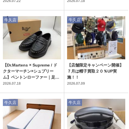
荷いたしました
ならではの魅力的な価格で入荷
2026.07.22
2026.07.18
牛久店
牛久店
【Dr.Martens × Supreme / ド
【店舗限定キャンペーン開催】
クターマーチン×シュプリー
７月は帽子買取２０％UP実
ム】ペントンローファー｜足元
施！！
からトレンドを格上げする一足
2026.07.18
2026.07.09
牛久店
牛久店