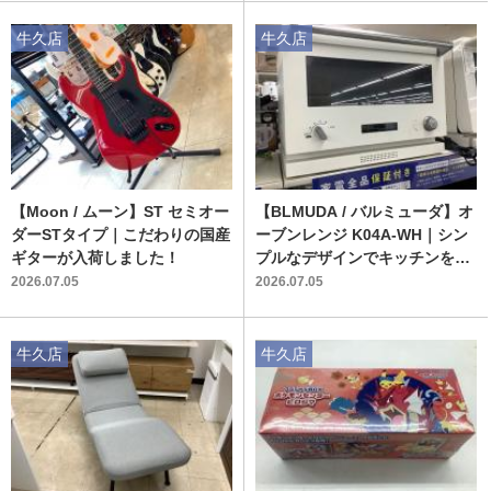
牛久店
牛久店
【Moon / ムーン】ST セミオー
【BLMUDA / バルミューダ】オ
ダーSTタイプ｜こだわりの国産
ーブンレンジ K04A-WH｜シン
ギターが入荷しました！
プルなデザインでキッチンを彩
る中古オーブンレンジ入荷！
2026.07.05
2026.07.05
牛久店
牛久店