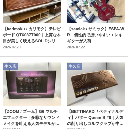
【karimoku / カリモク】テレビ
【samick / サミック】ESPA-W
ボード QT6037T000｜上質な木
R｜個性的で扱いやすいエレキ
目が美しく映えるSOLIDシリー
ギターが入荷
ズの一台
2026.07.23
2026.07.22
牛久店
牛久店
【ZOOM / ズーム】G6 マルチ
【BETTINARDI / ベティナルデ
エフェクター｜多彩なサウンド
ィ】パター Queen B #6｜人気
メイクを叶える人気モデルが入
の削り出しゴルフクラブが中古