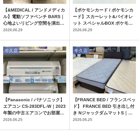
【&MEDICAL / アンドメディカ
【ポケモンカード / ポケモンカ
ル】電動ソファベンチ BARS｜
ード】スカーレット&バイオレ
心地よいリビング空間を演出す
ット スペシャルBOX ポケモン
る中古家具が入荷！
センターヒロシマ限定品が牛久
2026.06.29
2026.06.29
店に入荷！
牛久店
牛久店
【Panasonic / パナソニック】
【FRANCE BED / フランスベッ
エアコン CS-283DFL-W｜2023
ド】 FRANCE BED 引き出し付
年製の中古エアコンでお部屋を
き NジャックダムマットS｜限
年中快適に
られた空間を有効活用する中古
2026.06.25
2026.06.25
家具で快適な寝室づくり