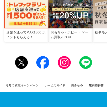
店舗を巡ってMAX1500 ポ
おもちゃ・ホビー・ ゲー
秋冬モ
イントもらえる！
ム買取20％UP
今月の買取キャンペーン
サービスガイド
読みもの
店舗物件募集