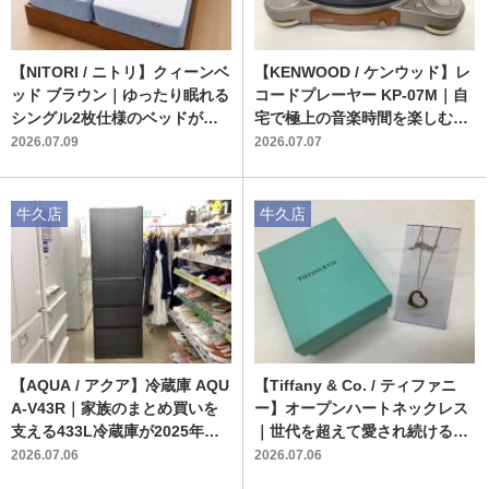
【NITORI / ニトリ】クィーンベ
【KENWOOD / ケンウッド】レ
ッド ブラウン｜ゆったり眠れる
コードプレーヤー KP-07M｜自
シングル2枚仕様のベッドが入
宅で極上の音楽時間を楽しむお
荷
すすめの1台
2026.07.09
2026.07.07
牛久店
牛久店
【AQUA / アクア】冷蔵庫 AQU
【Tiffany & Co. / ティファニ
A-V43R｜家族のまとめ買いを
ー】オープンハートネックレス
支える433L冷蔵庫が2025年製
｜世代を超えて愛され続ける憧
リファビッシュ品で入荷！
れの定番ジュエリー
2026.07.06
2026.07.06