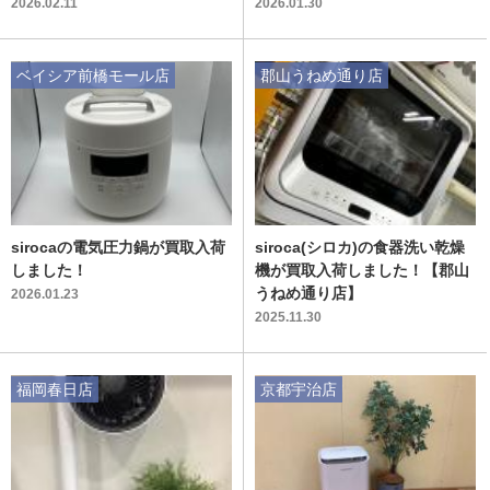
2026.02.11
2026.01.30
ベイシア前橋モール店
郡山うねめ通り店
sirocaの電気圧力鍋が買取入荷
siroca(シロカ)の食器洗い乾燥
しました！
機が買取入荷しました！【郡山
うねめ通り店】
2026.01.23
2025.11.30
福岡春日店
京都宇治店