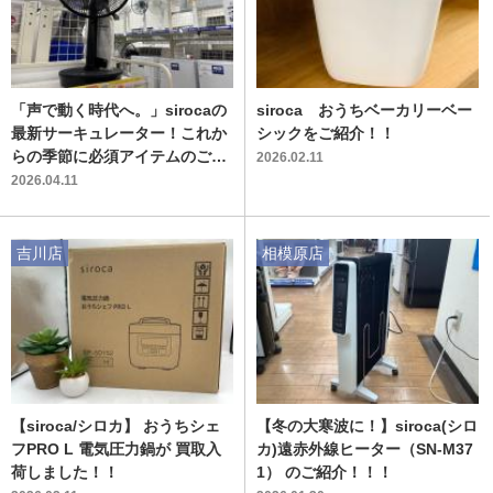
「声で動く時代へ。」sirocaの
siroca おうちベーカリーベー
最新サーキュレーター！これか
シックをご紹介！！
らの季節に必須アイテムのご紹
2026.02.11
介です
2026.04.11
吉川店
相模原店
【siroca/シロカ】 おうちシェ
【冬の大寒波に！】siroca(シロ
フPRO L 電気圧力鍋が 買取入
カ)遠赤外線ヒーター（SN-M37
荷しました！！
1） のご紹介！！！