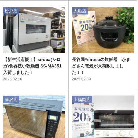
松戸店
大船店
【新生活応援！】siroca(シロ
長谷園×sirocaの炊飯器 かま
カ)食器洗い乾燥機 SS-MA351
どさん電気が入荷致しまし
入荷しました！
た！！
2025.02.16
2025.02.09
藤沢店
上福岡店