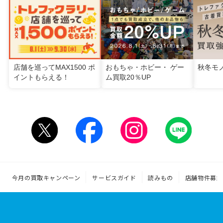
店舗を巡ってMAX1500 ポ
おもちゃ・ホビー・ ゲー
秋冬モ
イントもらえる！
ム買取20％UP
今月の買取キャンペーン
サービスガイド
読みもの
店舗物件募集