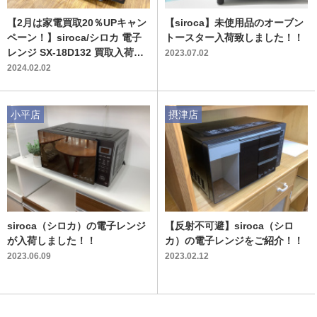
【2月は家電買取20％UPキャン
【siroca】未使用品のオーブン
ペーン！】siroca/シロカ 電子
トースター入荷致しました！！
レンジ SX-18D132 買取入荷い
2023.07.02
たしました！
2024.02.02
小平店
摂津店
siroca（シロカ）の電子レンジ
【反射不可避】siroca（シロ
が入荷しました！！
カ）の電子レンジをご紹介！！
2023.06.09
2023.02.12