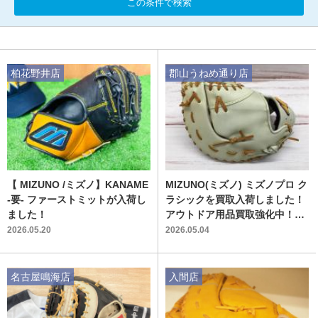
この条件で検索
柏花野井店
郡山うねめ通り店
【 MIZUNO /ミズノ】KANAME
MIZUNO(ミズノ) ミズノプロ ク
-要- ファーストミットが入荷し
ラシックを買取入荷しました！
ました！
アウトドア用品買取強化中！
【郡山うねめ通り店】
2026.05.20
2026.05.04
名古屋鳴海店
入間店