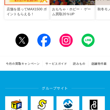
店舗を巡ってMAX1500 ポ
おもちゃ・ホビー・ ゲー
秋冬モ
イントもらえる！
ム買取20％UP
今月の買取キャンペーン
サービスガイド
読みもの
店舗物件募集
グループサイト