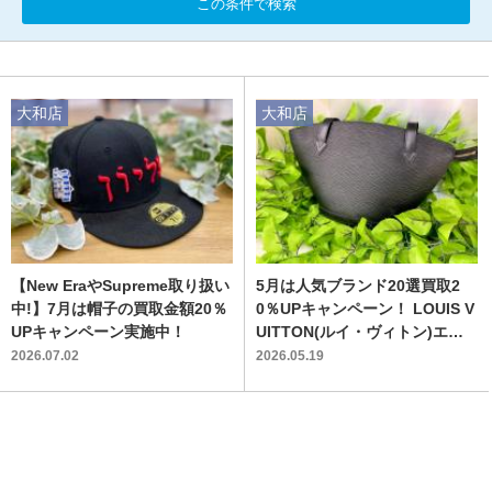
この条件で検索
大和店
大和店
【New EraやSupreme取り扱い
5月は人気ブランド20選買取2
中!】7月は帽子の買取金額20％
0％UPキャンペーン！ LOUIS V
UPキャンペーン実施中！
UITTON(ルイ・ヴィトン)エピ
サンジャック買取入荷！！
2026.07.02
2026.05.19