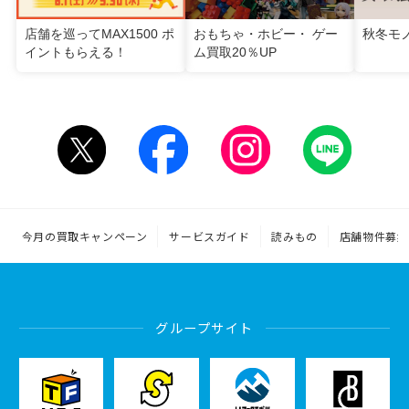
店舗を巡ってMAX1500 ポ
おもちゃ・ホビー・ ゲー
秋冬モ
イントもらえる！
ム買取20％UP
今月の買取キャンペーン
サービスガイド
読みもの
店舗物件募集
グループサイト