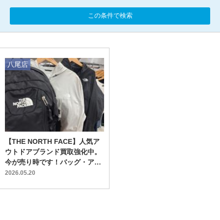
この条件で検索
八尾店
【THE NORTH FACE】人気ア
ウトドアブランド買取強化中。
今が売り時です！バッグ・アウ
ター大募集！
2026.05.20