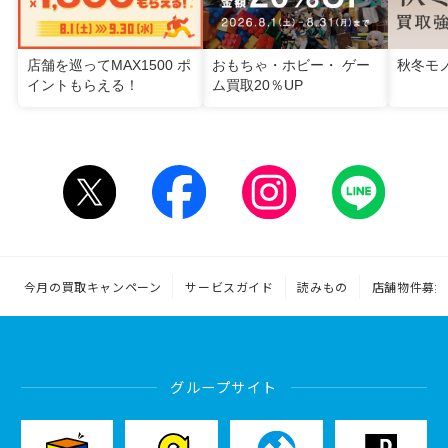
店舗を巡ってMAX1500 ポ
おもちゃ・ホビー・ ゲー
秋冬モ
イントもらえる！
ム買取20％UP
今月の買取キャンペーン
サービスガイド
読みもの
店舗物件募集
グループサイト