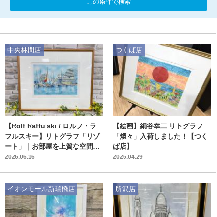
この条件で検索
中央林間店
つくば店
【Rolf Raffulski / ロルフ・ラ
【絵画】絹谷幸二 リトグラフ
フルスキー】リトグラフ「リゾ
「燦々」入荷しました！【つく
ート」｜お部屋を上質な空間に
ば店】
彩るインテリアアート
2026.06.16
2026.04.29
イオンモール新瑞橋店
所沢店