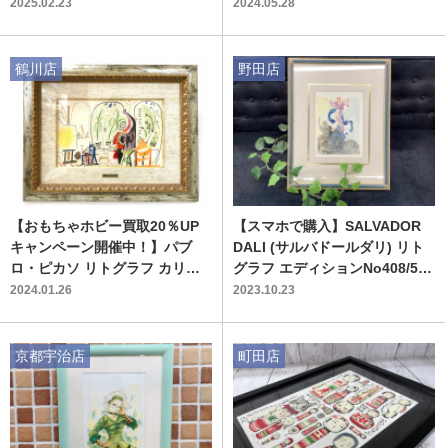
2025.02.23
2024.05.28
鶴川店
野田店
【おもちゃホビー買取20％UP
【スマホで購入】SALVADOR
キャンペーン開催中！】パブ
DALI (サルバドールダリ) リト
ロ・ピカソ リトグラフ カリフ
グラフ エディションNo408/500
ォルニーの手帖 8.11.55.Ⅱが買
ダンテ【神曲】が入荷いたしま
2024.01.26
2023.10.23
取入荷いたしました！
した！
京都宇治店
町田店