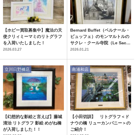
【ホビー買取募集中】魔法の天
Bernard Buffet（ベルナール・
使クリィミーマミのリトグラフ
ビュッフェ）のモンマルトルの
を入荷いたしました！
サクレ・クール寺院（Le Sacré
-Cœur de Montmartre） Mauri
2026.03.27
2026.01.21
ce Garnier 1985 が入荷致し
ました！
立川日野橋店
南浦和店
【幻想的な影絵と言えば】藤城
【小田切訓】 リトグラフ＜ド
清治 リトグラフ 影絵 めがね橋
ナウの橋 リューカンパニー＞の
が入荷しました！！
ご紹介！