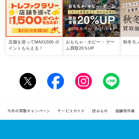
店舗を巡ってMAX1500 ポ
おもちゃ・ホビー・ ゲー
秋冬モ
イントもらえる！
ム買取20％UP
今月の買取キャンペーン
サービスガイド
読みもの
店舗物件募集