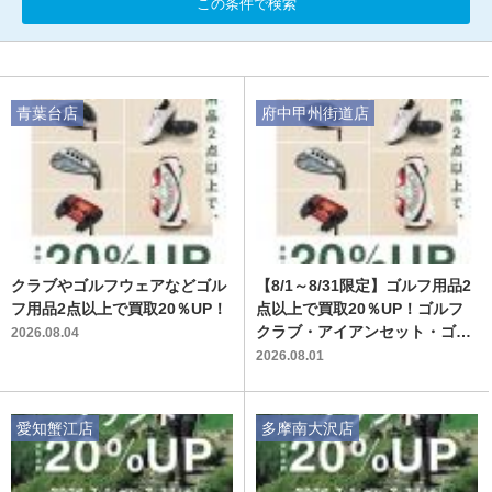
この条件で検索
青葉台店
府中甲州街道店
クラブやゴルフウェアなどゴル
【8/1～8/31限定】ゴルフ用品2
フ用品2点以上で買取20％UP！
点以上で買取20％UP！ゴルフ
クラブ・アイアンセット・ゴル
2026.08.04
フウェア・キャディバッグ大歓
2026.08.01
迎！！
愛知蟹江店
多摩南大沢店