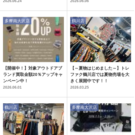
2026.06.24
2026.06.06
多摩南大沢店
鶴川店
【開催中！】対象アウトドアブ
【～夏物はじめました～】トレ
ランド買取金額20％アップキャ
ファク鶴川店では夏物売場を大
ンペーン中！
きく展開中です！！
2026.06.01
2026.03.25
鶴川店
多摩南大沢店