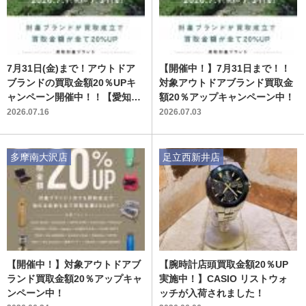
7月31日(金)まで！アウトドア
【開催中！】7月31日まで！！
ブランドの買取金額20％UPキ
対象アウトドアブランド買取金
ャンペーン開催中！！【愛知蟹
額20％アップキャンペーン中！
江店！】
2026.07.16
2026.07.03
多摩南大沢店
足立西新井店
【開催中！】対象アウトドアブ
【腕時計店頭買取金額20％UP
ランド買取金額20％アップキャ
実施中！】CASIO リストウォ
ンペーン中！
ッチが入荷されました！