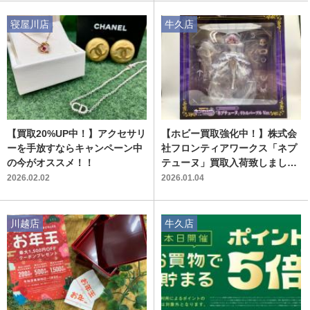
寝屋川店
牛久店
【買取20%UP中！】アクセサリ
【ホビー買取強化中！】株式会
ーを手放すならキャンペーン中
社フロンティアワークス「ネプ
の今がオススメ！！
テューヌ」買取入荷致しまし
た！
2026.02.02
2026.01.04
川越店
牛久店