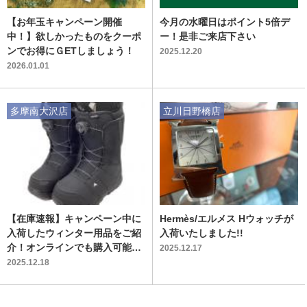
【お年玉キャンペーン開催
今月の水曜日はポイント5倍デ
中！】欲しかったものをクーポ
ー！是非ご来店下さい
ンでお得にＧETしましょう！
2025.12.20
2026.01.01
多摩南大沢店
立川日野橋店
【在庫速報】キャンペーン中に
Hermès/エルメス Hウォッチが
入荷したウィンター用品をご紹
入荷いたしました!!
介！オンラインでも購入可能で
2025.12.17
す！
2025.12.18