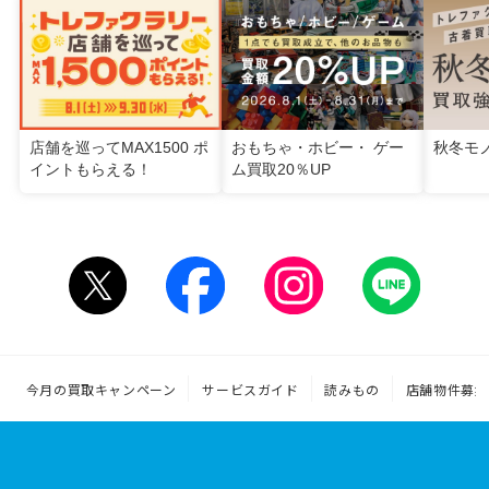
店舗を巡ってMAX1500 ポ
おもちゃ・ホビー・ ゲー
秋冬モ
イントもらえる！
ム買取20％UP
今月の買取キャンペーン
サービスガイド
読みもの
店舗物件募集