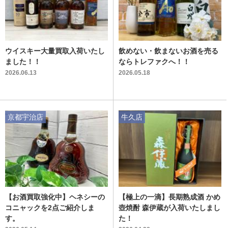
ウイスキー大量買取入荷いたし
飲めない・飲まないお酒を売る
ました！！
ならトレファクへ！！
2026.06.13
2026.05.18
京都宇治店
牛久店
【お酒買取強化中】ヘネシーの
【極上の一滴】長期熟成酒 かめ
コニャックを2点ご紹介しま
壺焼酎 森伊蔵が入荷いたしまし
す。
た！