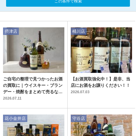
この条件で検索
摂津店
桶川店
ご自宅の整理で見つかったお酒
【お酒買取強化中！】是非、当
の買取に｜ウイスキー・ブラン
店にお酒をお譲りください！！
デー・焼酎をまとめて売るなら
2026.07.03
トレファクへ
2026.07.11
花小金井店
守谷店