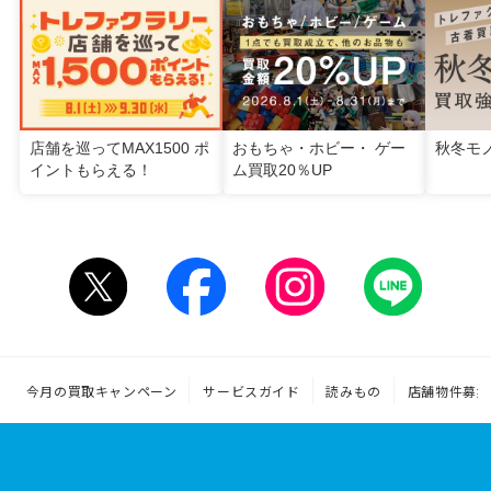
店舗を巡ってMAX1500 ポ
おもちゃ・ホビー・ ゲー
秋冬モ
イントもらえる！
ム買取20％UP
今月の買取キャンペーン
サービスガイド
読みもの
店舗物件募集