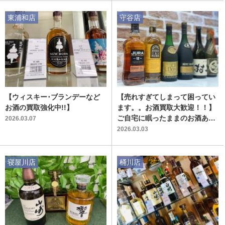
東浦和店
守谷店
【ウィスキー･ブランデーなど
【売れすぎてしまって困ってい
お酒の買取強化中!!】
ます。。お酒買取大歓迎！！】
ご自宅に眠ったままのお酒あり
2026.03.07
ませんか？
2026.03.03
寝屋川店
桶川店