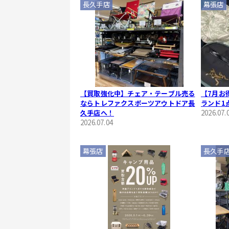
長久手店
幕張店
【買取強化中】チェア・テーブル売る
【7月お
ならトレファクスポーツアウトドア長
ランド1
久手店へ！
2026.07.
2026.07.04
幕張店
長久手