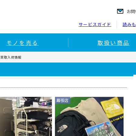
お問
サービスガイド
読み
モノを売る
取扱い商品
の買取入荷情報
幕張店