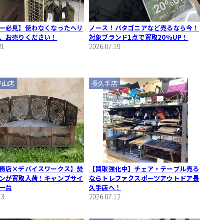
ー必見】使わなくなったヘリ
ノース！パタゴニアなど売るなら今！
、お売りください！
対象ブランド1点で買取20％UP！
21
2026.07.19
守山店
長久手店
務店×デバイスワークス】焚
【買取強化中】チェア・テーブル売る
ンが買取入荷！キャンプサイ
ならトレファクスポーツアウトドア長
一台
久手店へ！
13
2026.07.12