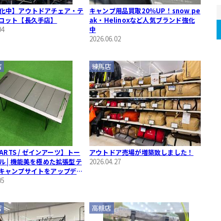
化中】アウトドアチェア・テ
キャンプ用品買取20％UP！snow pe
コット【長久手店】
ak・Helinoxなど人気ブランド強化
04
中
2026.06.02
店
練馬店
 ARTS / ゼインアーツ】トー
アウトドア売場が増築致しました！
ル | 機能美を極めた拡張型テ
2026.04.27
キャンプサイトをアップデー
05
店
高槻店