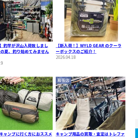
】釣竿が沢山入荷致しまし
【新入荷！】WYLD GEAR のクーラ
この夏、釣り始めてみません
ーボックスのご紹介！
2026.04.18
19
幕張店
キャンプに行く方におススメ
キャンプ用品の買取・査定はトレファ