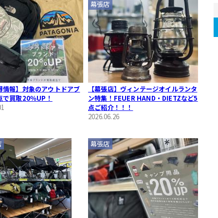
幕張店
得情報】対象のアウトドアブ
【幕張店】ヴィンテージオイルランタ
点で買取20％UP！
ン特集！FEUER HAND・DIETZなど5
01
点ご紹介！！！
2026.06.26
店
幕張店