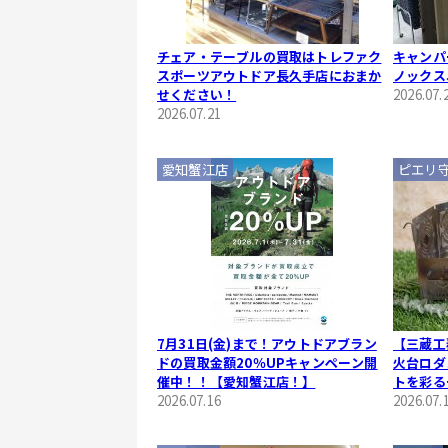
チェア・テーブルの買取はトレファク
キャンパ
スポーツアウトドア長久手店におまか
ノックス
せください！
2026.07.
2026.07.21
愛知蟹江店
ピエリ
7月31日(金)まで！アウトドアブラン
【三蔵工
ドの買取金額20％UPキャンペーン開
火台ロダ
催中！！【愛知蟹江店！】
トを彩る
2026.07.16
2026.07.