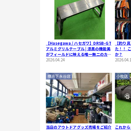
【Hasegawa / ハセガワ】DRSB-GT
【釣り具
アルミグリルテーブル | 漆黒の機能美
た！！ 
がフィールドに映える唯一無二のカス
か？
タムモデル
2026.04.24
2026.04.
横浜下永谷店
小牧店
当店のアウトドアグッズ売場をご紹介
これから