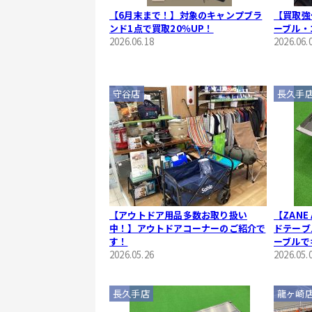
【6月末まで！】対象のキャンプブラ
【買取強
ンド1点で買取20％UP！
ーブル・
2026.06.18
2026.06.
守谷店
長久手
【アウトドア用品多数お取り扱い
【ZANE
中！】アウトドアコーナーのご紹介で
ドテーブ
す！
ーブルで
2026.05.26
ト
2026.05.
長久手店
龍ヶ崎