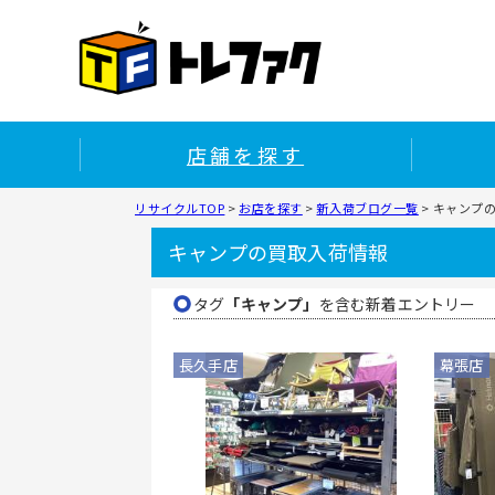
店舗を探す
リサイクルTOP
>
お店を探す
>
新入荷ブログ一覧
>
キャンプ
キャンプの買取入荷情報
タグ
「キャンプ」
を含む新着エントリー
長久手店
幕張店