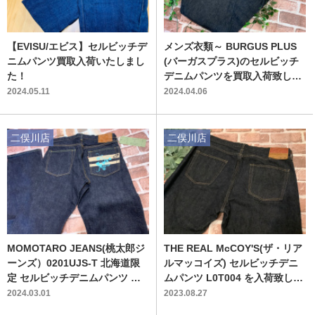
【EVISU/エビス】セルビッチデ
メンズ衣類～ BURGUS PLUS
ニムパンツ買取入荷いたしまし
(バーガスプラス)のセルビッチ
た！
デニムパンツを買取入荷致しま
した！
2024.05.11
2024.04.06
二俣川店
二俣川店
MOMOTARO JEANS(桃太郎ジ
THE REAL McCOY'S(ザ・リア
ーンズ）0201UJS-T 北海道限
ルマッコイズ) セルビッチデニ
定 セルビッチデニムパンツ 買
ムパンツ L0T004 を入荷致しま
取入荷致しました。
した
2024.03.01
2023.08.27