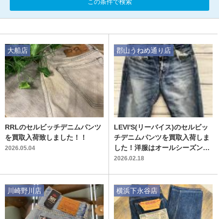
この条件で検索
大船店
郡山うねめ通り店
RRLのセルビッチデニムパンツ
LEVI'S(リーバイス)のセルビッ
を買取入荷致しました！！
チデニムパンツを買取入荷しま
した！洋服はオールシーズン買
2026.05.04
取中！【郡山うねめ通り店】
2026.02.18
川崎野川店
横浜下永谷店