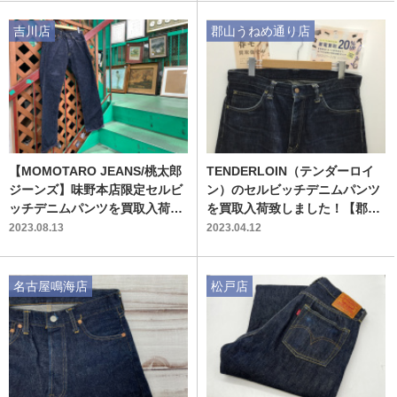
吉川店
郡山うねめ通り店
【MOMOTARO JEANS/桃太郎
TENDERLOIN（テンダーロイ
ジーンズ】味野本店限定セルビ
ン）のセルビッチデニムパンツ
ッチデニムパンツを買取入荷い
を買取入荷致しました！【郡山
たしました！
うねめ通り店】
2023.08.13
2023.04.12
名古屋鳴海店
松戸店