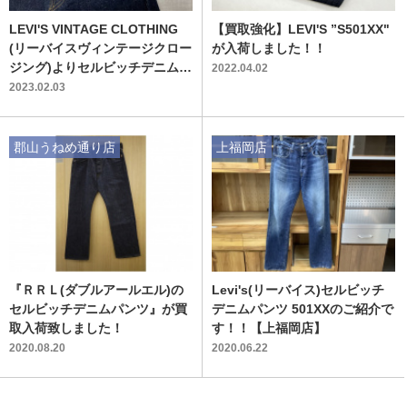
LEVI'S VINTAGE CLOTHING
【買取強化】LEVI'S ”S501XX"
(リーバイスヴィンテージクロー
が入荷しました！！
ジング)よりセルビッチデニムパ
2022.04.02
ンツが買取入荷しました！！
2023.02.03
郡山うねめ通り店
上福岡店
『ＲＲＬ(ダブルアールエル)の
Levi's(リーバイス)セルビッチ
セルビッチデニムパンツ』が買
デニムパンツ 501XXのご紹介で
取入荷致しました！
す！！【上福岡店】
2020.08.20
2020.06.22