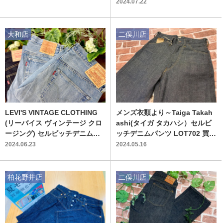
ンツを買取入荷致しました！
2024.07.22
大和店
二俣川店
LEVI'S VINTAGE CLOTHING
メンズ衣類より～Taiga Takah
(リーバイス ヴィンテージ クロ
ashi(タイガ タカハシ）セルビ
ージング) セルビッチデニムパ
ッチデニムパンツ LOT702 買取
ンツ 多数買取入荷いたしまし
入荷致しました！
2024.06.23
2024.05.16
た！！
柏花野井店
二俣川店