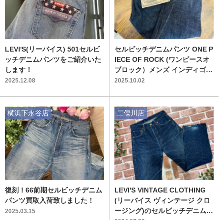
LEVI'S(リーバイス) 501セルビ
セルビッチデニムパンツ ONE P
ッチデニムパンツをご紹介いた
IECE OF ROCK (ワンピースオ
します！
ブロック）メンズ インディゴ S
IZE W34×L36 1944MODEL 買
2025.12.08
2025.10.02
取入荷しました！
横浜下永谷店
二俣川店
復刻！66前期セルビッチデニム
LEVI'S VINTAGE CLOTHING
パンツ買取入荷致しました！
(リーバイス ヴィンテージ クロ
ージング)のセルビッチデニムパ
2025.03.15