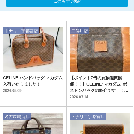
この条件で検索
トナリエ宇都宮店
二俣川店
CELINE ハンドバッグ マカダム
【ポイント7倍の買物週間開
入荷いたしました！
催！！】CELINE”マカダム”ボ
ストンバックの紹介です！！！
2026.05.09
ご来店お待ちしております！！
2026.03.14
名古屋鳴海店
トナリエ宇都宮店