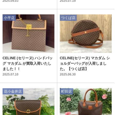
ーバッグのご紹介です！
2025.09.03
2025.07.19
小平店
つくば店
CELINE (セリーヌ) ハンドバッ
CELINE(セリーヌ) マカダム シ
グ マカダム が買取入荷いたし
ョルダーバッグが入荷しまし
ました！！
た。【つくば店】
2025.07.10
2025.06.30
花小金井店
町田店