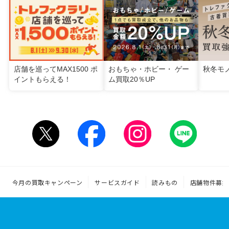
店舗を巡ってMAX1500 ポ
おもちゃ・ホビー・ ゲー
秋冬モ
イントもらえる！
ム買取20％UP
今月の買取キャンペーン
サービスガイド
読みもの
店舗物件募集