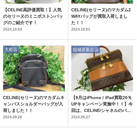
【CELINE高評価買取！】人気
CELINE(セリーヌ)のマカダム2
のセリーヌのミニボストンバッ
WAYバッグが買取入荷しまし
グのご紹介です！
た！！
2024.10.04
2024.10.01
大船店
稲城若葉台店
CELINE(セリーヌ)のマカダムキ
【9月はiPhone / iPad買取20％
ャンバスショルダーバッグが入
UPキャンペーン実施中！！】今
荷しました！！
回は、CELINE/シャネルのバニ
ティバックのご紹介です！！
2024.09.28
2024.09.27
【マカダム】