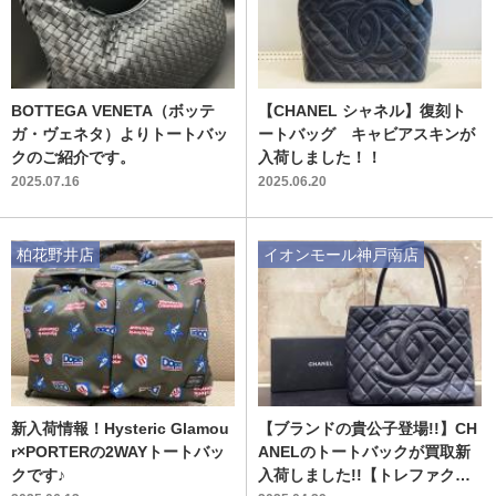
BOTTEGA VENETA（ボッテ
【CHANEL シャネル】復刻ト
ガ・ヴェネタ）よりトートバッ
ートバッグ キャビアスキンが
クのご紹介です。
入荷しました！！
2025.07.16
2025.06.20
柏花野井店
イオンモール神戸南店
新入荷情報！Hysteric Glamou
【ブランドの貴公子登場!!】CH
r×PORTERの2WAYトートバッ
ANELのトートバックが買取新
クです♪
入荷しました!!【トレファク神