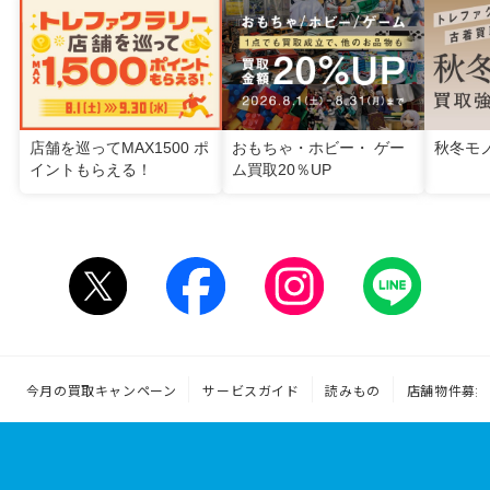
店舗を巡ってMAX1500 ポ
おもちゃ・ホビー・ ゲー
秋冬モ
イントもらえる！
ム買取20％UP
今月の買取キャンペーン
サービスガイド
読みもの
店舗物件募集