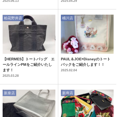
戸南】
2025.06.13
2025.04.29
柏花野井店
桶川店
【HERMES】トートバッグ エ
PAUL＆JOE×Disneyのトート
ールラインPMをご紹介いたし
バックをご紹介します！！
ます！
2025.02.04
2025.03.28
新座店
新座店