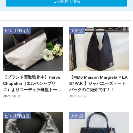
この条件で検索
ピエリ守山店
太田店
【ブランド買取強化中】Herve
【MM6 Maison Margiela × EA
Chapelier（エルベシャプリ
STPAK 】ジャパニーズトート
エ）よりコーデュラ舟型トート
バックのご紹介です！！
のご紹介です。
2025.10.11
2025.08.20
ピエリ守山店
太田店