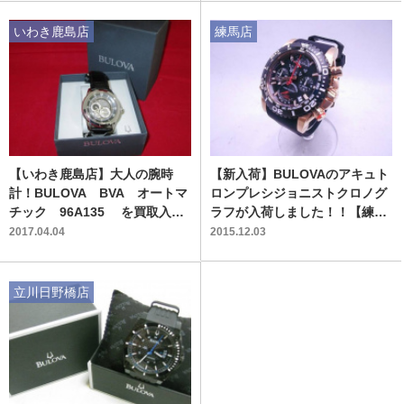
いわき鹿島店
練馬店
【いわき鹿島店】大人の腕時
【新入荷】BULOVAのアキュト
計！BULOVA BVA オートマ
ロンプレシジョニストクロノグ
チック 96A135 を買取入荷
ラフが入荷しました！！【練馬
しました！
店】
2017.04.04
2015.12.03
立川日野橋店