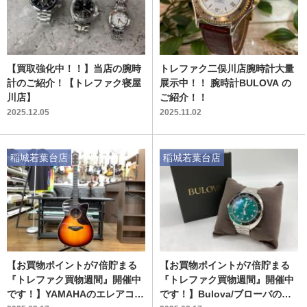
【買取強化中！！】当店の腕時
トレファク二俣川店腕時計大量
計のご紹介！【トレファク寝屋
展示中！！ 腕時計BULOVA の
川店】
ご紹介！！
2025.12.05
2025.11.02
稲城若葉台店
稲城若葉台店
【お買物ポイントが7倍貯まる
【お買物ポイントが7倍貯まる
『トレファク買物週間』開催中
『トレファク買物週間』開催中
です！】YAMAHAのエレアコギ
です！】Bulova/ブローバのリ