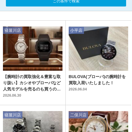
この条件で検索
寝屋川店
小平店
【腕時計の買取強化＆豊富な取
BULOVA(ブローバ)の腕時計を
り扱い】カシオやブローバなど
買取入荷いたしました！
人気モデルを売るのも買うのも
2026.06.04
トレファクへ
2026.06.30
寝屋川店
二俣川店