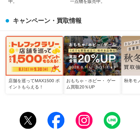
中。
一点物を販売中。
キャンペーン・買取情報
店舗を巡ってMAX1500 ポ
おもちゃ・ホビー・ ゲー
秋冬モ
イントもらえる！
ム買取20％UP