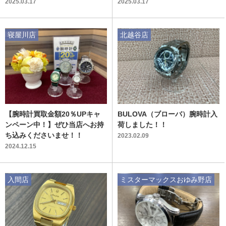
ターのご紹介です。
ストウォッチのご紹介です。
2025.03.17
2025.03.17
寝屋川店
北越谷店
【腕時計買取金額20％UPキャ
BULOVA（ブローバ）腕時計入
ンペーン中！】ぜひ当店へお持
荷しました！！
ち込みくださいませ！！
2023.02.09
2024.12.15
入間店
ミスターマックスおゆみ野店