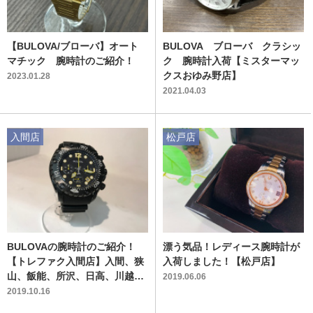
【BULOVA/ブローバ】オート
BULOVA ブローバ クラシッ
マチック 腕時計のご紹介！
ク 腕時計入荷【ミスターマッ
クスおゆみ野店】
2023.01.28
2021.04.03
入間店
松戸店
BULOVAの腕時計のご紹介！
漂う気品！レディース腕時計が
【トレファク入間店】入間、狭
入荷しました！【松戸店】
山、飯能、所沢、日高、川越で
2019.06.06
古着を買うのも売るのもトレジ
2019.10.16
ャーファクトリー入間店へ