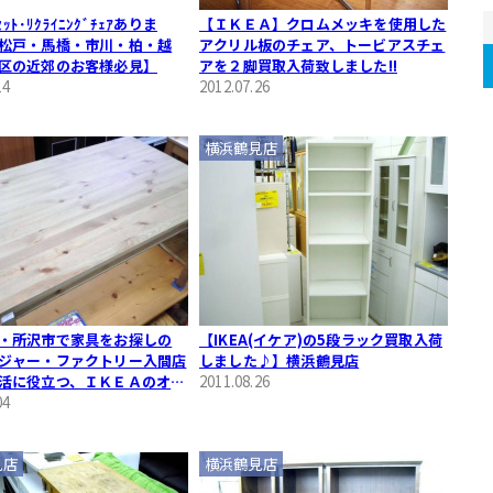
ﾞｾｯﾄ･ﾘｸﾗｲﾆﾝｸﾞﾁｪｱありま
【ＩＫＥＡ】クロムメッキを使用した
松戸・馬橋・市川・柏・越
アクリル板のチェア、トービアスチェ
区の近郊のお客様必見】
アを２脚買取入荷致しました!!
14
2012.07.26
横浜鶴見店
・所沢市で家具をお探しの
【IKEA(イケア)の5段ラック買取入荷
ジャー・ファクトリー入間店
しました♪】横浜鶴見店
活に役立つ、ＩＫＥＡのオシ
2011.08.26
具を展示しております！！】
04
見店
横浜鶴見店