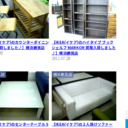
A(イケア)のカウンターダイニン
【IKEA(イケア)のハイタイプ ブック
荷しました♪】横浜鶴見店
シェルフ MARKOR 買取入荷しました
28
♪】横浜鶴見店
2011.07.28
見店
横浜鶴見店
(イケア)のセンターテーブル S
【IKEA(イケア)の２人掛けソファー