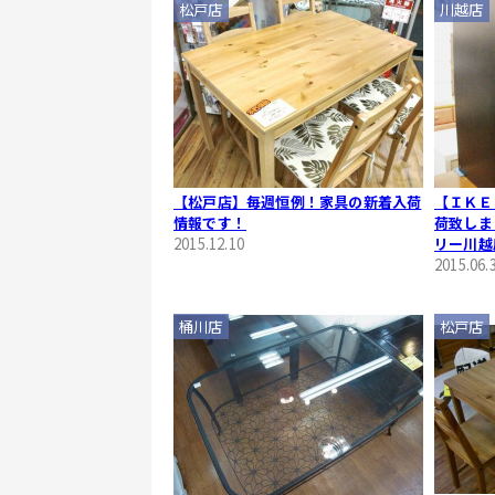
松戸店
川越店
【松戸店】毎週恒例！家具の新着入荷
【ＩＫＥ
情報です！
荷致しま
2015.12.10
リー川越
2015.06.
桶川店
松戸店