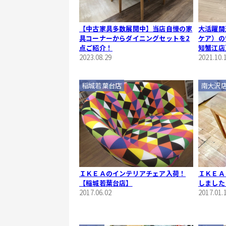
【中古家具多数展開中】当店自慢の家
大活躍間
具コーナーからダイニングセットを2
ケア）の
点ご紹介！
知蟹江店
2023.08.29
2021.10.
稲城若葉台店
南大沢
ＩＫＥＡのインテリアチェア入荷！
ＩＫＥＡ
【稲城若葉台店】
しました
2017.06.02
2017.01.