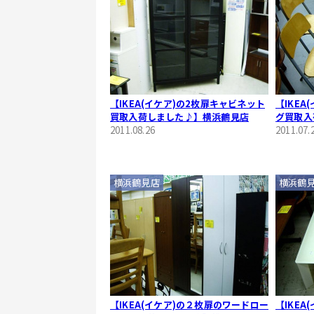
【IKEA(イケア)の2枚扉キャビネット
【IKE
買取入荷しました♪】横浜鶴見店
グ買取入
2011.08.26
2011.07.
横浜鶴見店
横浜鶴
【IKEA(イケア)の２枚扉のワードロー
【IKEA