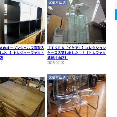
武蔵村山店
Ａのオープンシェルフ買取入
【ＩＫＥＡ（イケア）】コレクション
した。】トレジャーファクト
ケース入荷しました！！【トレファク
店
武蔵村山店】
30
2015.02.20
武蔵村山店