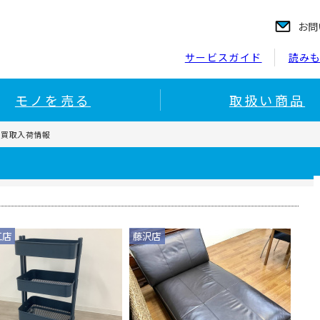
お問
サービスガイド
読み
モノを売る
取扱い商品
の買取入荷情報
江店
藤沢店