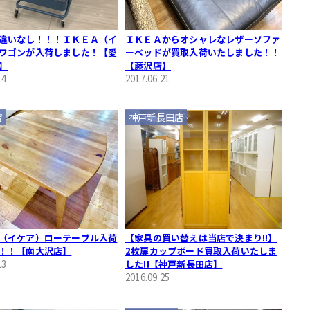
違いなし！！！ＩＫＥＡ（イ
ＩＫＥＡからオシャレなレザーソファ
ワゴンが入荷しました！【愛
ーベッドが買取入荷いたしました！！
】
【藤沢店】
14
2017.06.21
店
神戸新長田店
（イケア）ローテーブル入荷
【家具の買い替えは当店で決まり!!】
！！【南大沢店】
2枚扉カップボード買取入荷いたしま
13
した!!【神戸新長田店】
2016.09.25