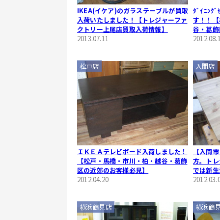
IKEA(イケア)のガラステーブルが買取
ﾀﾞｲﾆﾝｸ
入荷いたしました！【トレジャーファ
す！！【
クトリー上尾店買取入荷情報】
谷・葛飾
2013.07.11
2012.08.
松戸店
入間店
ＩＫＥＡテレビボード入荷しました！
【入間市
【松戸・馬橋・市川・柏・越谷・葛飾
方。トレ
区の近郊のお客様必見】
では新生
2012.04.20
ャレな家
2012.03.
横浜鶴見店
横浜鶴