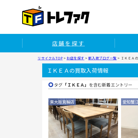
店舗を探す
リサイクルTOP
>
お店を探す
>
新入荷ブログ一覧
>
ＩＫＥＡ
ＩＫＥＡの買取入荷情報
タグ
「ＩＫＥＡ」
を含む新着エントリー
東大阪箕輪店
愛知蟹