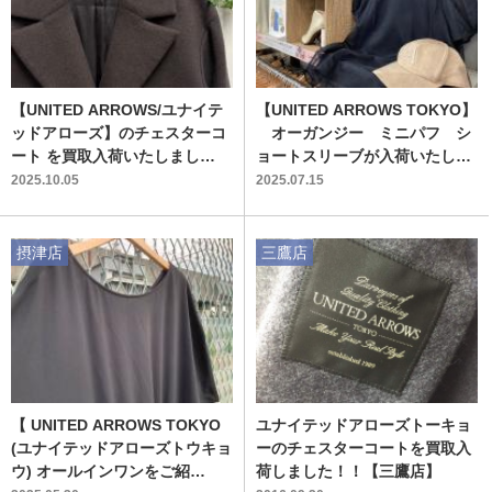
【UNITED ARROWS/ユナイテ
【UNITED ARROWS TOKYO】
ッドアローズ】のチェスターコ
オーガンジー ミニパフ シ
ート を買取入荷いたしまし
ョートスリーブが入荷いたしま
た！！
した！ 【ブランド・ファッショ
2025.10.05
2025.07.15
ン】
摂津店
三鷹店
【 UNITED ARROWS TOKYO
ユナイテッドアローズトーキョ
(ユナイテッドアローズトウキョ
ーのチェスターコートを買取入
ウ) オールインワンをご紹
荷しました！！【三鷹店】