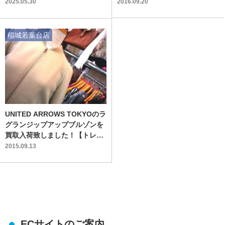
介！！】
2025.05.30
2016.09.20
稲城若葉台店
UNITED ARROWS TOKYOのラ
グランジップアップブルゾンを
買取入荷致しました！【トレフ
ァク稲城若葉台店】
2015.09.13
ECサイトのご案内