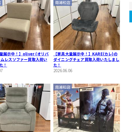
店
南浦和店
展示中！】oliver (オリバ
【家具大量展示中！】KARE(カレ)の
ームレスソファー買取入荷い
ダイニングチェア買取入荷いたしまし
た！
た！
07
2026.06.06
店
南浦和店