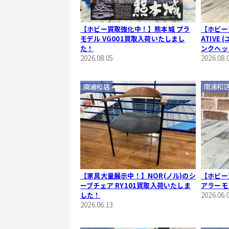
【ホビー買取強化中！】熊本城 プラ
【ホビー
モデル VG001買取入荷いたしまし
ATIVE
た！
ンクヘッ
2026.08.05
取入荷い
2026.08.
南浦和店
南浦和
【家具大量展示中！】NOR(ノル)のシ
【ホビー
ーブチェア RY101買取入荷いたしま
アラーモ
した！
2026.06.
2026.06.13