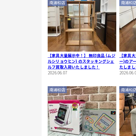
南浦和店
南浦和
【家具大量展示中！】 無印良品 (ムジ
【家具大量
ルシリョウヒン) のスタッキングシェ
ー)のア
ルフ買取入荷いたしました！
たしまし
2026.06.07
2026.06.
南浦和店
南浦和