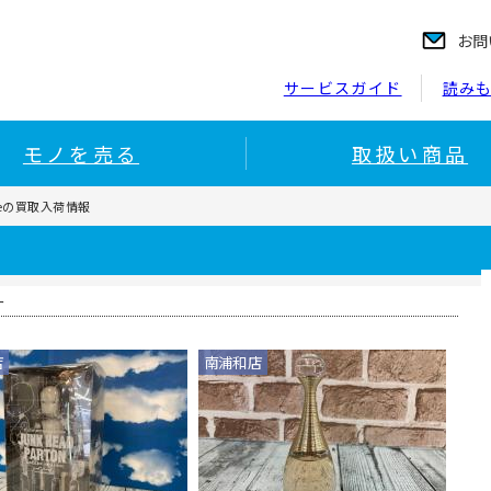
お問
サービスガイド
読み
モノを売る
取扱い商品
 fiveの買取入荷情報
ー
店
南浦和店