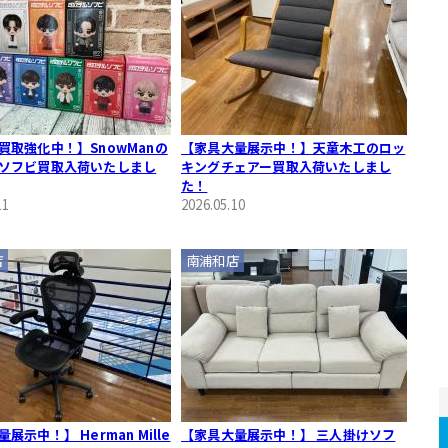
買取強化中！】SnowManの
【家具大量展示中！】天童木工のロッ
ソフビ買取入荷いたしまし
キングチェアー買取入荷いたしまし
た！
11
2026.05.10
店
南浦和店
展示中！】 Herman Mille
【家具大量展示中！】 三人掛けソフ