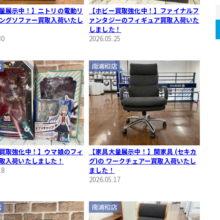
量展示中！】ニトリの電動リ
【ホビー買取強化中！】ファイナルフ
ングソファー買取入荷いたし
ァンタジーのフィギュア買取入荷いた
しました！
30
2026.05.25
店
南浦和店
買取強化中！】ウマ娘のフィ
【家具大量展示中！】関家具 (セキカ
取入荷いたしました！
グ)の ワークチェアー買取入荷いたし
18
ました！
2026.05.17
店
南浦和店