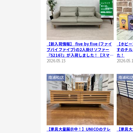
【新入荷情報】 five by five (ファイ
【ホビー
ブバイファイブ)の2人掛けソファー
すのチル
『S2167』が入荷しました！【スマホ
た！
で購入】
2026.05.15
2026.05.
南浦和店
南浦和
【家具大量展示中！】UNICOのテレ
【家具大量