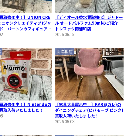
買取強化中！】UNION CRE
【ディオール香水買取強化】ジャドー
 (ユニオンクリエイティブ)ジャ
ル オードパルファム50mlのご紹介｜
ド パートンのフィギュア買
トレファク南浦和店
たしました！
02
2026.06.15
店
南浦和店
買取強化中！】Nintendoの
【家具大量展示中！】KARE(カレ)の
買取入荷いたしました！
ダイニングチェア(ビバモーブ ピンク)
08
買取入荷いたしました！
2026.06.08