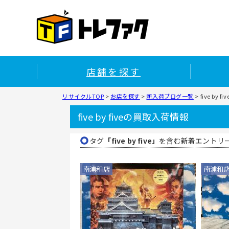
店舗を探す
リサイクルTOP
>
お店を探す
>
新入荷ブログ一覧
>
five by
five by fiveの買取入荷情報
タグ
「five by five」
を含む新着エントリ
南浦和店
南浦和