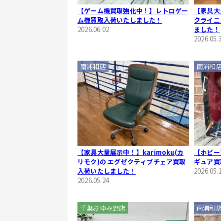
【ゲーム機買取強化中！】レトロゲー
【家具大
ム機買取入荷いたしました！
クライニ
2026.06.02
ました！
2026.05.
南浦和店
南浦和
【家具大量展示中！】karimoku(カ
【ホビー
リモク)の エグゼクティブチェア買取
ギュア買
入荷いたしました！
2026.05.
2026.05.24
千葉おゆみ野店
南浦和