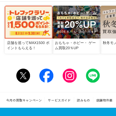
店舗を巡ってMAX1500 ポ
おもちゃ・ホビー・ ゲー
秋冬モ
イントもらえる！
ム買取20％UP
今月の買取キャンペーン
サービスガイド
読みもの
店舗物件募集