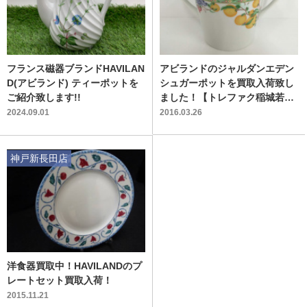
フランス磁器ブランドHAVILAN
アビランドのジャルダンエデン
D(アビランド) ティーポットを
シュガーポットを買取入荷致し
ご紹介致します!!
ました！【トレファク稲城若葉
台店】
2024.09.01
2016.03.26
神戸新長田店
洋食器買取中！HAVILANDのプ
レートセット買取入荷！
2015.11.21