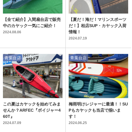
【全て紹介】入間扇台店で販売
【夏だ！海だ！マリンスポーツ
中のカヤック一気にご紹介！
だ！】柏店SUP・カヤック入荷
情報！
2024.08.06
2024.07.19
青葉台店
青葉台店
この夏はカヤックを始めてみま
梅雨明けレジャーに最適！！SU
せんか？ARFEC『ボイジャー4
Pもカヤックも当店で揃いま
60T』
す！
2024.07.09
2024.06.25