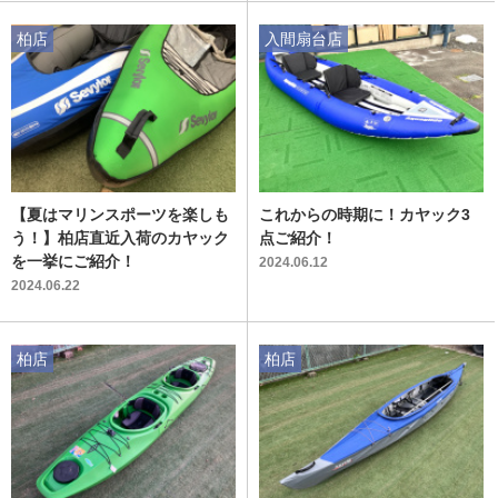
柏店
入間扇台店
【夏はマリンスポーツを楽しも
これからの時期に！カヤック3
う！】柏店直近入荷のカヤック
点ご紹介！
を一挙にご紹介！
2024.06.12
2024.06.22
柏店
柏店