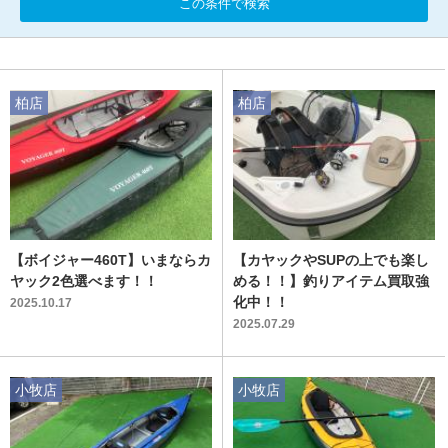
この条件で検索
柏店
柏店
【ボイジャー460T】いまならカ
【カヤックやSUPの上でも楽し
ヤック2色選べます！！
める！！】釣りアイテム買取強
化中！！
2025.10.17
2025.07.29
小牧店
小牧店