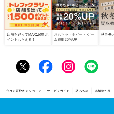
店舗を巡ってMAX1500 ポ
おもちゃ・ホビー・ ゲー
秋冬モ
イントもらえる！
ム買取20％UP
今月の買取キャンペーン
サービスガイド
読みもの
店舗物件募集