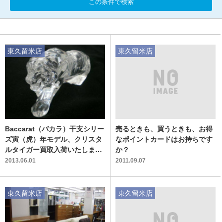
この条件で検索
東久留米店
東久留米店
Baccarat（バカラ）干支シリー
売るときも、買うときも、お得
ズ寅（虎）年モデル、クリスタ
なポイントカードはお持ちです
ルタイガー買取入荷いたしまし
か？
た！
2013.06.01
2011.09.07
東久留米店
東久留米店