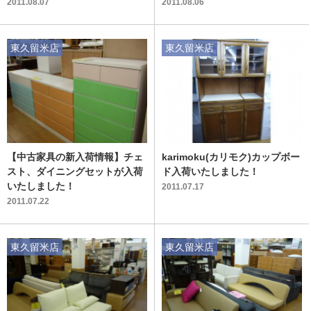
い♪
2011.08.07
2011.08.06
東久留米店
東久留米店
【中古家具の新入荷情報】チェ
karimoku(カリモク)カップボー
スト、ダイニングセットが入荷
ド入荷いたしました！
いたしました！
2011.07.17
2011.07.22
東久留米店
東久留米店