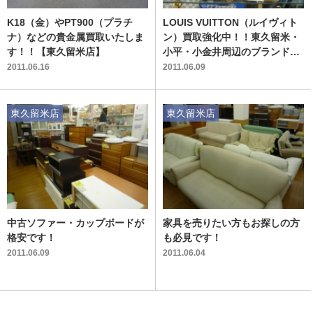
K18（金）やPT900（プラチ
LOUIS VUITTON（ルイヴィト
ナ）などの貴金属買取いたしま
ン）買取強化中！！東久留米・
す！！【東久留米店】
小平・小金井周辺のブランド品
買取
2011.06.16
2011.06.09
東久留米店
東久留米店
中古ソファー・カップボードが
家具を売りたい方もお探しの方
格安です！
も必見です！
2011.06.09
2011.06.04