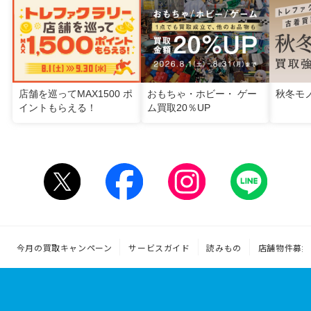
店舗を巡ってMAX1500 ポ
おもちゃ・ホビー・ ゲー
秋冬モ
イントもらえる！
ム買取20％UP
今月の買取キャンペーン
サービスガイド
読みもの
店舗物件募集