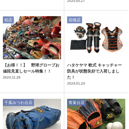
2025.05.27
柏店
岩槻店
【お得！！】 野球グローブお
ハタケヤマ 軟式 キャッチャー
値段見直しセール特集！！
防具が状態良好で入荷しまし
た！
2024.11.28
2024.01.24
千葉みつわ台店
青葉台店