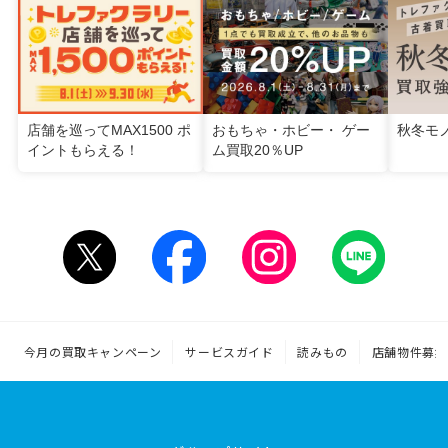
店舗を巡ってMAX1500 ポ
おもちゃ・ホビー・ ゲー
秋冬モ
イントもらえる！
ム買取20％UP
今月の買取キャンペーン
サービスガイド
読みもの
店舗物件募集