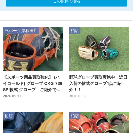
この条件で検索
ラパーク岸和田店
柏店
【スポーツ用品買取強化】 (ハ
野球グローブ買取実施中！近日
イゴールド) グローブ OKG-736
入荷の軟式グローブ4点ご紹
SP 軟式 グローブ ご紹介で
介！！
す!!
2026.05.13
2026.03.30
柏店
柏店