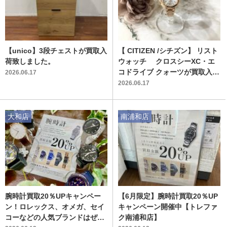
【unico】3段チェストが買取入
【 CITIZEN /シチズン】 リスト
荷致しました。
ウォッチ クロスシーXC・エ
コドライブ クォーツが買取入荷
2026.06.17
致しました！
2026.06.17
大和店
南浦和店
腕時計買取20％UPキャンペー
【6月限定】腕時計買取20％UP
ン！ロレックス、オメガ、セイ
キャンペーン開催中【トレファ
コーなどの人気ブランドはぜひ
ク南浦和店】