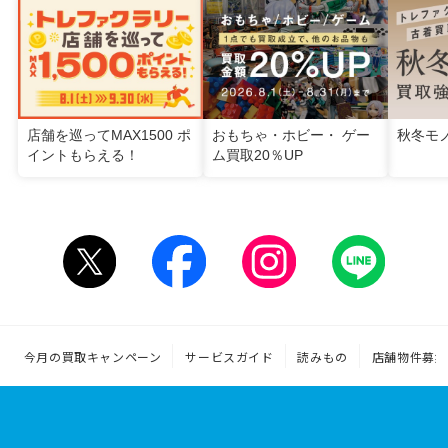
店舗を巡ってMAX1500 ポ
おもちゃ・ホビー・ ゲー
秋冬モ
イントもらえる！
ム買取20％UP
今月の買取キャンペーン
サービスガイド
読みもの
店舗物件募集