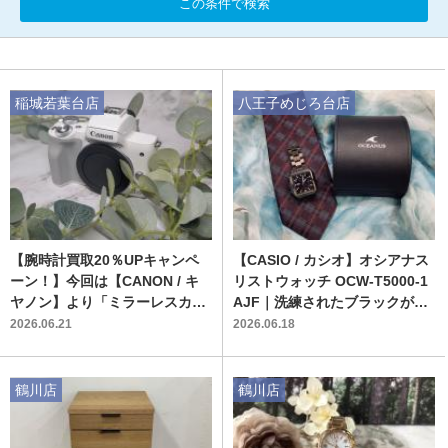
この条件で検索
稲城若葉台店
八王子めじろ台店
【腕時計買取20％UPキャンペ
【CASIO / カシオ】オシアナス
ーン！】今回は【CANON / キ
リストウォッチ OCW-T5000-1
ヤノン】より「ミラーレスカメ
AJF｜洗練されたブラックが際
ラ EOS Kiss M2」のご紹介で
立つ美しい腕時計が入荷しまし
2026.06.21
2026.06.18
す。
た
鶴川店
鶴川店