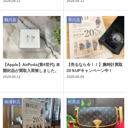
お持ち込みください！
2026.06.12
2026.06.12
鶴川店
市川店
【Apple】AirPods(第4世代) 未
【売るなら今！！】腕時計買取
開封品が買取入荷致しました。
20％UPキャンペーン中！
2026.06.12
2026.06.09
南浦和店
松原店