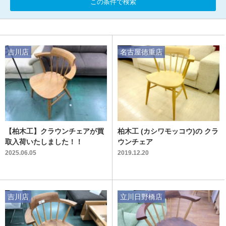
この条件で検索
吉川店
名古屋徳重店
【柏木工】クラウンチェアが買
柏木工 (カシワモッコウ)の クラ
取入荷いたしました！！
ウンチェア
2025.06.05
2019.12.20
吉川店
立川日野橋店