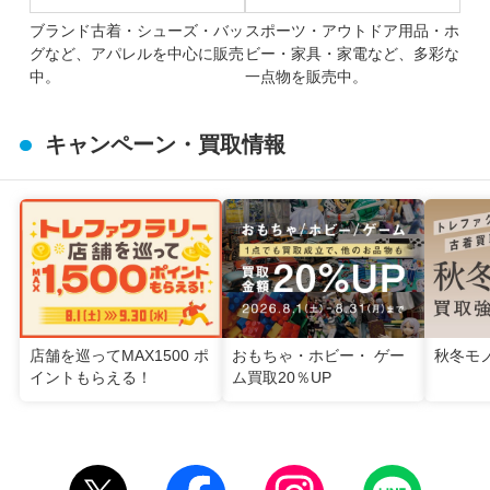
ブランド古着・シューズ・バッ
スポーツ・アウトドア用品・ホ
グなど、アパレルを中心に販売
ビー・家具・家電など、多彩な
中。
一点物を販売中。
キャンペーン・買取情報
店舗を巡ってMAX1500 ポ
おもちゃ・ホビー・ ゲー
秋冬モ
イントもらえる！
ム買取20％UP