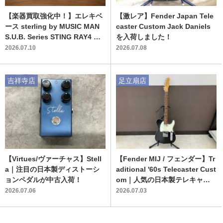
【楽器買取強化中！】エレキベ
【激レア】Fender Japan Tele
ース sterling by MUSIC MAN
caster Custom Jack Daniels
S.U.B. Series STING RAY4 を
を入荷しました！
ご紹介します！！
2026.07.10
2026.07.08
吉祥寺店
足立扇店
【Virtues/ヴァーチャス】Stell
【Fender MIJ / フェンダー】Tr
a｜注目の日本製ディストーシ
aditional '60s Telecaster Cust
ョンペダルが中古入荷！
om｜人気の日本製テレキャス
ターカスタムが入荷しました！
2026.07.06
2026.07.03