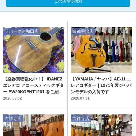
この条件で検索
ラパーク岸和田店
京都宇治店
【楽器買取強化中！】 IBANEZ
【YAMAHA / ヤマハ】AE-11 エ
エレアコ アコースティックギタ
レアコギター｜1971年製ジャパ
ー EW20KOENT1201 をご紹介
ンモデルの入荷です
します！！
2026.08.02
2026.07.31
吉祥寺店
吉祥寺店