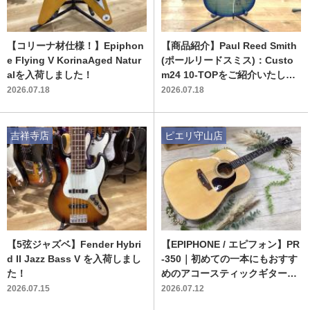
【コリーナ材仕様！】Epiphon
【商品紹介】Paul Reed Smith
e Flying V KorinaAged Natur
(ポールリードスミス)：Custo
alを入荷しました！
m24 10-TOPをご紹介いたしま
す！
2026.07.18
2026.07.18
吉祥寺店
ピエリ守山店
【5弦ジャズベ】Fender Hybri
【EPIPHONE / エピフォン】PR
d II Jazz Bass V を入荷しまし
-350｜初めての一本にもおすす
た！
めのアコースティックギターが
入荷
2026.07.15
2026.07.12