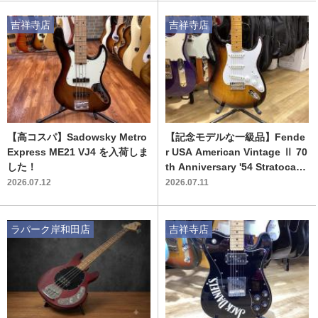
吉祥寺店
吉祥寺店
【高コスパ】Sadowsky Metro
【記念モデルな一級品】Fende
Express ME21 VJ4 を入荷しま
r USA American Vintage Ⅱ 70
した！
th Anniversary '54 Stratocast
er を入荷しました！
2026.07.12
2026.07.11
ラパーク岸和田店
吉祥寺店