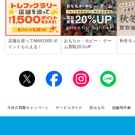
店舗を巡ってMAX1500 ポ
おもちゃ・ホビー・ ゲー
秋冬モ
イントもらえる！
ム買取20％UP
今月の買取キャンペーン
サービスガイド
読みもの
店舗物件募集