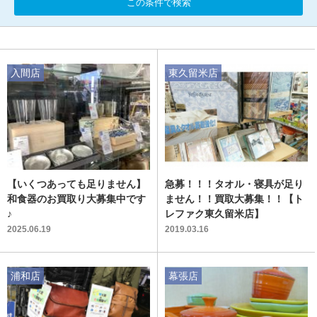
この条件で検索
入間店
東久留米店
【いくつあっても足りません】
急募！！！タオル・寝具が足り
和食器のお買取り大募集中です
ません！！買取大募集！！【ト
♪
レファク東久留米店】
2025.06.19
2019.03.16
浦和店
幕張店