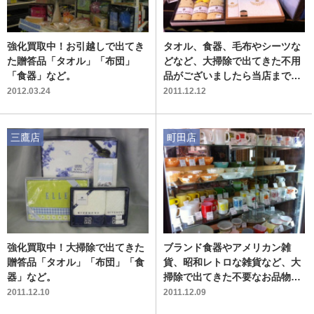
強化買取中！お引越しで出てき
タオル、食器、毛布やシーツな
た贈答品「タオル」「布団」
どなど、大掃除で出てきた不用
「食器」など。
品がございましたら当店までお
持込ください！！町田・相模原
2012.03.24
2011.12.12
周辺のリサイクルショップ
三鷹店
町田店
強化買取中！大掃除で出てきた
ブランド食器やアメリカン雑
贈答品「タオル」「布団」「食
貨、昭和レトロな雑貨など、大
器」など。
掃除で出てきた不要なお品物を
買取いたします！町田・相模原
2011.12.10
2011.12.09
周辺のリサイクルショップ