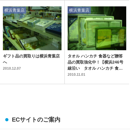
横浜青葉店
横浜青葉店
ギフト品の買取りは横浜青葉店
タオル ハンカチ 食器など贈答
へ
品の買取強化中！【横浜246号
線沿い タオル ハンカチ 食器
2010.12.07
など贈答品のリサイクルショッ
2010.11.01
プ】
ECサイトのご案内