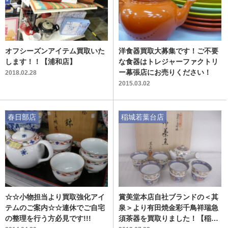
オフシーズンアイテム買取いた
洋食器買取大募集です！ご不要
します！！【浦和店】
な食器はトレジャーファクトリ
ー幕張店にお売りください！
2018.02.28
2015.03.02
春日部店
稲城若葉台店
☆☆小物担当より買取強化アイ
賞美堂本店自社ブランドの＜其
テムのご案内☆☆連休でご自宅
泉＞より有田焼金彩千鳥祥瑞急
の整理を行う方必見です!!!
須茶器を買取りました！【稲城