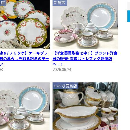
井店
新座店
take / ノリタケ】ケーキプレ
【洋食器買取強化中！】ブランド洋食
日の暮らしを彩る記念のテー
器の販売･買取はトレファク新座店
ア
へ！！
08
2026.06.24
いわき鹿島店