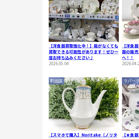
【洋食器買取強化中！】箱がなくても
【洋食器
買取できる可能性があります！ぜひ一
器の販売
度お持ち込みください♪
へ！！
2026.05.04
2026.04.
町田店
ラパー
【スマホで購入】Noritake（ノリタ
【★食器買