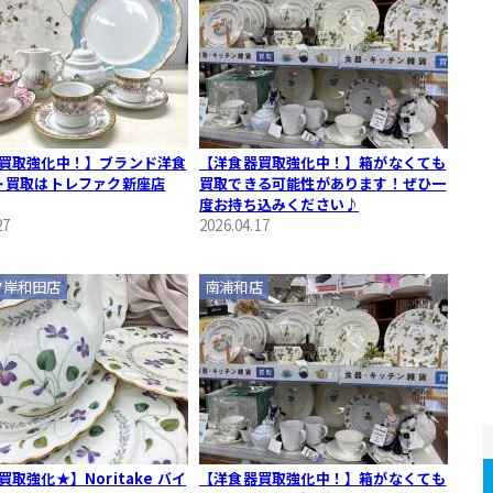
買取強化中！】ブランド洋食
【洋食器買取強化中！】箱がなくても
･買取はトレファク新座店
買取できる可能性があります！ぜひ一
度お持ち込みください♪
27
2026.04.17
ク岸和田店
南浦和店
取強化★】Noritake バイ
【洋食器買取強化中！】箱がなくても