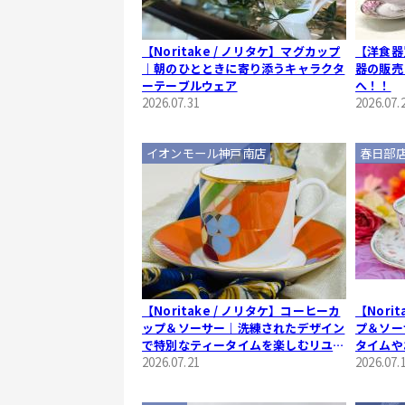
【Noritake / ノリタケ】マグカップ
【洋食器
｜朝のひとときに寄り添うキャラクタ
器の販売
ーテーブルウェア
へ！！
2026.07.31
2026.07.
イオンモール神戸南店
春日部
【Noritake / ノリタケ】コーヒーカ
【Nori
ップ＆ソーサー｜洗練されたデザイン
プ＆ソー
で特別なティータイムを楽しむリユー
タイムや
ス食器のご紹介
2026.07.21
ド食器
2026.07.