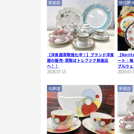
新座店
柏花野
【洋食器買取強化中！】ブランド洋食
【Nori
器の販売･買取はトレファク新座店
ート｜毎
へ！！
ブルウェ
2026.07.15
2026.07.
松原店
新座店