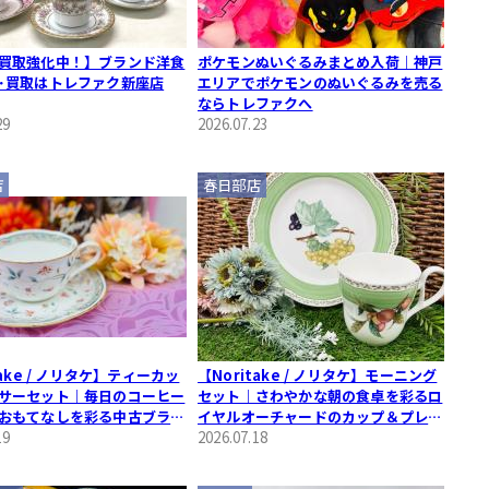
買取強化中！】ブランド洋食
ポケモンぬいぐるみまとめ入荷｜神戸
･買取はトレファク新座店
エリアでポケモンのぬいぐるみを売る
ならトレファクへ
29
2026.07.23
店
春日部店
take / ノリタケ】ティーカッ
【Noritake / ノリタケ】モーニング
サーセット｜毎日のコーヒー
セット｜さわやかな朝の食卓を彩るロ
おもてなしを彩る中古ブラン
イヤルオーチャードのカップ＆プレー
19
ト
2026.07.18