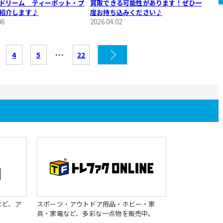
ドリーム ティーポット・プ
買取できる可能性があります！ぜひ一
紹介します♪
度お持ち込みください♪
06
2026.04.02
…
4
5
22
など、ア
スポーツ・アウトドア用品・ホビー・家
具・家電など、多彩な一点物を販売中。