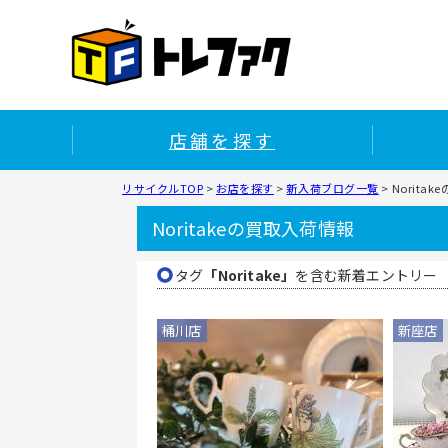
店舗を探す
リサイクルTOP
>
お店を探す
>
新入荷ブログ一覧
>
Norita
Noritakeの買取入荷情報
タグ
「Noritake」
を含む新着エントリー
桶川店
新座店