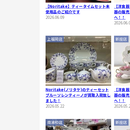
【Noritake】ティータイムセット未
【洋食器
使用品のご紹介です
器の販売
2026.06.09
へ！！
2026.06.
上福岡店
新座店
Noritake(ノリタケ)のティーセット
【洋食器
ブルーソレンティーノが買取入荷致し
器の販売
ました！
へ！！
2026.05.22
2026.05.
南浦和店
新座店