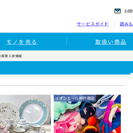
お問
サービスガイド
読み
モノを売る
取扱い商品
keの買取入荷情報
イオンモール神戸南店