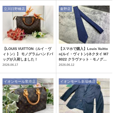
立川日野橋店
秦野店
【LOUIS VUITTON（ルイ・ヴ
【スマホで購入】Louis Vuitto
ィトン）】 モノグラムハンドバ
n(ルイ・ヴィトン)ネクタイ M7
ッグが入荷しました！
8022 クラヴァット・モノグラ
ム スターズ 買取入荷致しまし
2026.06.17
2026.06.12
た！！
イオンモール常滑店
イオンモール新瑞橋店