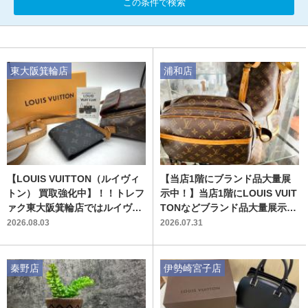
この条件で検索
東大阪箕輪店
浦和店
【LOUIS VUITTON（ルイヴィ
【当店1階にブランド品大量展
トン） 買取強化中】！！トレフ
示中！】当店1階にLOUIS VUIT
ァク東大阪箕輪店ではルイヴィ
TONなどブランド品大量展示中
トン買取強化しております
です！！！
2026.08.03
2026.07.31
秦野店
伊勢崎宮子店