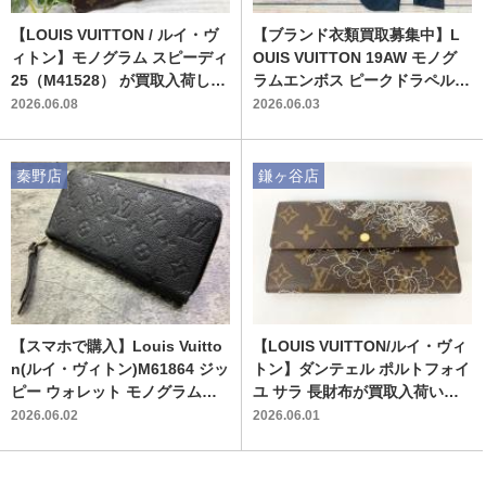
【LOUIS VUITTON / ルイ・ヴ
【ブランド衣類買取募集中】L
ィトン】モノグラム スピーディ
OUIS VUITTON 19AW モノグ
25（M41528） が買取入荷しま
ラムエンボス ピークドラペル 2
した！
Bシングルジャケットを入荷い
2026.06.08
2026.06.03
たしました！
秦野店
鎌ヶ谷店
【スマホで購入】Louis Vuitto
【LOUIS VUITTON/ルイ・ヴィ
n(ルイ・ヴィトン)M61864 ジッ
トン】ダンテェル ポルトフォイ
ピー ウォレット モノグラム・
ユ サラ 長財布が買取入荷いた
アンプラント ノワール 買取入
しました！【ブランド品買取強
2026.06.02
2026.06.01
荷いたしました！
化中♪】