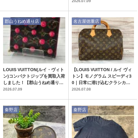
買取入荷いたしました！！
2026.07.09
郡山うねめ通り店
名古屋徳重店
LOUIS VUITTON(ルイ・ヴィト
【LOUIS VUITTON / ルイ ヴィ
ン)コンパクトジップを買取入荷
トン】モノグラム スピーディ3
しました！【郡山うねめ通り
0｜日常に溶け込むクラシカル
店】
なハンドバッグ
2026.07.09
2026.07.08
秦野店
秦野店