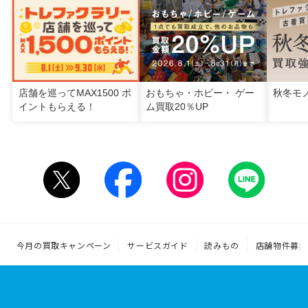
店舗を巡ってMAX1500 ポ
おもちゃ・ホビー・ ゲー
秋冬モ
イントもらえる！
ム買取20％UP
今月の買取キャンペーン
サービスガイド
読みもの
店舗物件募集