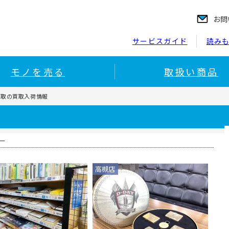
お問
サービスガイド
読み
モノを売る
取扱い商品
買取の買取入荷情報
ー
高槻店