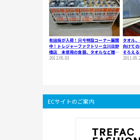
有田焼が入荷！只今特設コーナー展開
タオル、
中！トレジャーファクトリー立川日野
向けての
橋店 未使用の食器、タオルなど贈答
そろえる
品のお買取も行っております。
2012.05.03
売のリサ
2011.05.
ECサイトのご案内