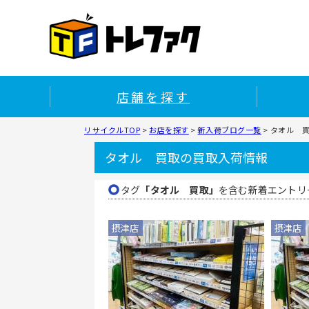
店舗を探す
リサイクルTOP
>
お店を探す
>
新入荷ブログ一覧
>
タオル 
タオル 買取の買取入荷情報
タグ
「タオル 買取」
を含む新着エントリ
摂津店
摂津店