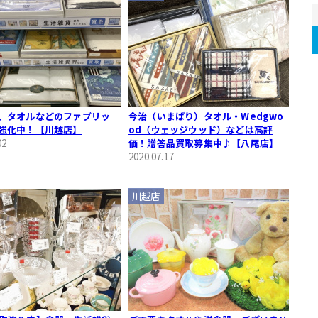
、タオルなどのファブリッ
今治（いまばり）タオル・Wedgwo
強化中！【川越店】
od（ウェッジウッド）などは高評
02
価！贈答品買取募集中♪【八尾店】
2020.07.17
川越店