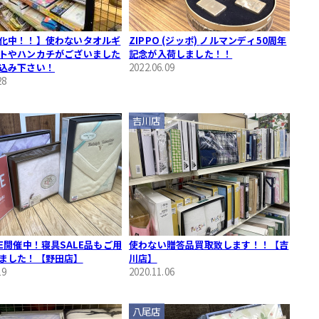
化中！！】使わないタオルギ
ZIPPO (ジッポ) ノルマンディ50周年
トやハンカチがございました
記念が入荷しました！！
込み下さい！
2022.06.09
28
吉川店
LE開催中！寝具SALE品もご用
使わない贈答品買取致します！！【吉
ました！【野田店】
川店】
19
2020.11.06
八尾店