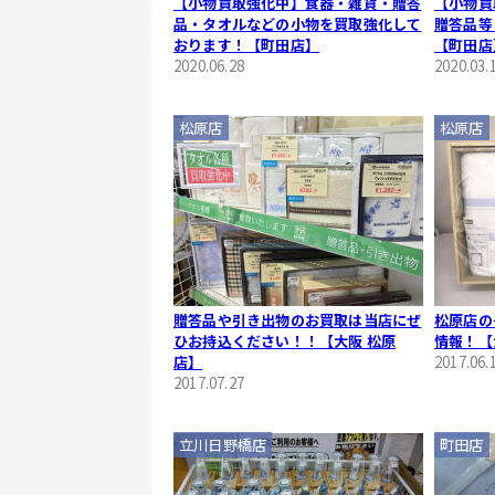
【小物買取強化中】食器・雑貨・贈答
【小物買
品・タオルなどの小物を買取強化して
贈答品等
おります！【町田店】
【町田店
2020.06.28
2020.03.
松原店
松原店
贈答品や引き出物のお買取は当店にぜ
松原店の
ひお持込ください！！【大阪 松原
情報！【
店】
2017.06.
2017.07.27
立川日野橋店
町田店