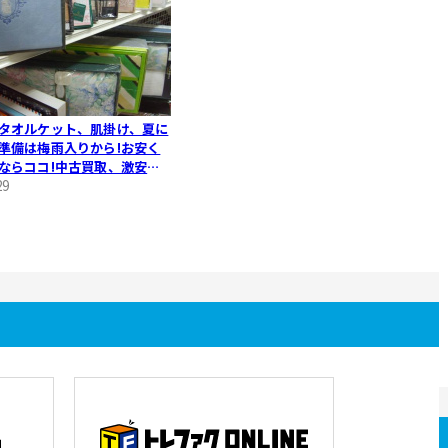
タオルケット、肌掛け、夏に
準備は梅雨入りから!お安く
ならココ!中古買取、激安販
イクルショップ!
29