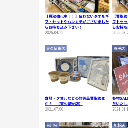
【買取強化中！！】使わないタオルギ
【買取強
フトセットやハンカチがございました
フトセッ
らお持ち込み下さい！
らお持ち
2025.04.22
2025.03.
東久留米店
野田店
食器・タオルなどの贈答品買取強化
冬物SA
中！！【東久留米店】
意いたし
2021.07.08
2021.01.
吉川店
川越店