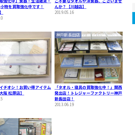
取強化中】食器・生活雑貨・
ご不要なタオルや洋食器、ございませ
 小物を買取強化中です！
んか？【川越店】
】
2019.05.16
10
神戸新長田店
イチオシ！お買い得アイテム
「タオル・寝具の買取強化中！」関西
大阪 松原店】
発出店！トレジャーファクトリー神戸
15
新長田店！
2013.06.19