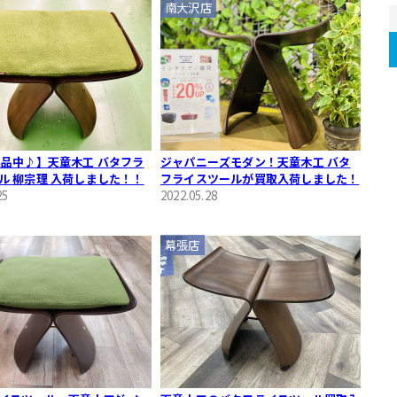
南大沢店
出品中♪】天童木工 バタフラ
ジャパニーズモダン！天童木工 バタ
ル 柳宗理 入荷しました！！
フライスツールが買取入荷しました！
25
2022.05.28
幕張店