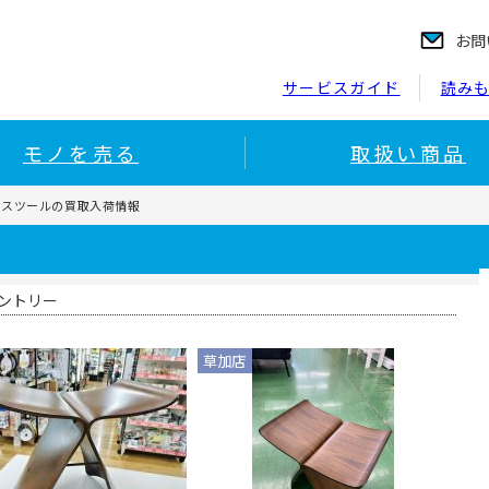
お問
サービスガイド
読み
モノを売る
取扱い商品
イスツールの買取入荷情報
ントリー
草加店