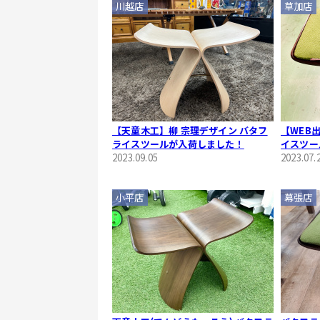
川越店
草加店
【天童木工】柳 宗理デザイン バタフ
【WEB
ライスツールが入荷しました！
イスツー
2023.09.05
2023.07.
小平店
幕張店