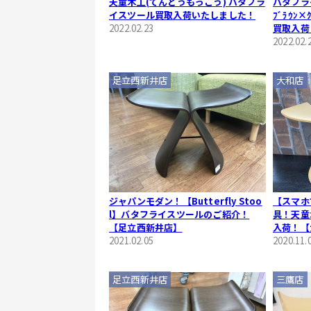
天童木工(てんどうもっこう) バタフラ
バタフラ
イスツール買取入荷いたしました！
ﾌﾞﾗｳﾝ
2022.02.23
買取入荷
2022.02.
足立西新井店
大和店
ジャパンモダン！【Butterfly Stoo
【スマホ
l】バタフライスツールのご紹介！
具！天童
【足立西新井店】
入荷！【
2021.02.05
2020.11.
足立西新井店
三鷹店