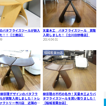
のバタフライスツールが新入
天童木工 バタフライスツール 買取
た！！【三鷹店】
入荷しました！【立川日野橋店】
09
2014.04.01
稲城若葉台店
 柳宗理デザインのバタフラ
柳宗理の不朽の名作！天童木工よりバ
ルが買取入荷しました！トレ
タフライスツールを買い取りました！
ァクトリー市川店 近隣の江
【稲城若葉台店】