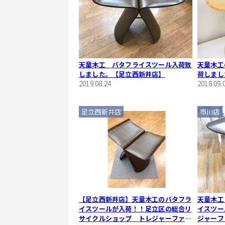
天童木工 バタフライスツール入荷致
天童木工
しました。【足立西新井店】
荷しまし
2019.08.24
2018.09.
足立西新井店
市川店
【足立西新井店】天童木工のバタフラ
天童木工
イスツールが入荷！！足立区の総合リ
イスツー
サイクルショップ トレジャーファク
ジャーフ