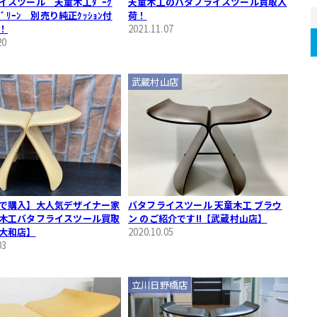
イスツール 天童木工ﾀﾞｰｸ
天童木工のバタフライスツール買取入
×ｸﾞﾘｰﾝ 別売り純正ｸｯｼｮﾝ付
荷！
！
2021.11.07
20
武蔵村山店
で購入】大人気デザイナー家
バタフライスツール 天童木工 ブラウ
木工バタフライスツール買取
ン のご紹介です!!【武蔵村山店】
大和店】
2020.10.05
03
立川日野橋店