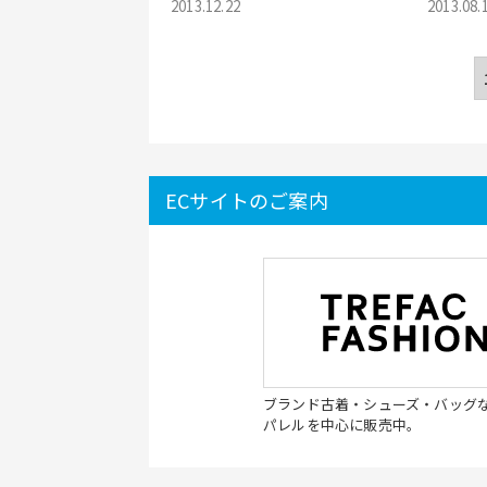
トリー足立西新井店
2013.12.22
戸川区・
2013.08.
ス簡単♪
ECサイトのご案内
ブランド古着・シューズ・バッグ
パレルを中心に販売中。