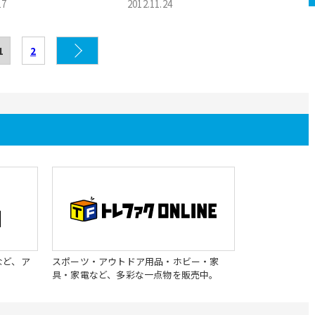
葛飾区・浦安市からもアクセ
17
2012.11.24
1
2
など、ア
スポーツ・アウトドア用品・ホビー・家
具・家電など、多彩な一点物を販売中。