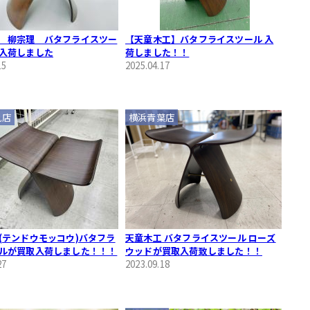
 柳宗理 バタフライスツー
【天童木工】バタフライスツール 入
入荷しました
荷しました！！
15
2025.04.17
見店
横浜青葉店
(テンドウモッコウ)バタフラ
天童木工 バタフライスツール ローズ
ルが買取入荷しました！！！
ウッドが買取入荷致しました！！
27
2023.09.18