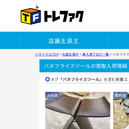
店舗を探す
リサイクルTOP
>
お店を探す
>
新入荷ブログ一覧
>
バタフラ
バタフライスツールの買取入荷情報
タグ
「バタフライスツール」
を含む新着エ
大和店
館林店