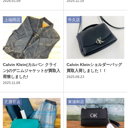
介！！
2026.01.09
2025.11.19
上福岡店
牛久店
Calvin Klein(カルバン クライ
Calvin Kleinショルダーバッグ
ン)のデニムジャケットが買取入
買取入荷しました！！
荷致しました!
2025.08.23
2025.11.08
北越谷店
東浦和店