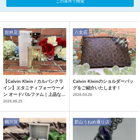
この条件で検索
館林店
八女店
【Calvin Klein / カルバンクラ
Calvin Kleinのショルダーバッ
イン】エタニティフォーウーメ
グをご紹介いたします！
ン オードパルファム｜上品なフ
2026.04.26
ローラル香る中古香水が入荷！
2026.06.25
鶴川店
郡山うねめ通り店