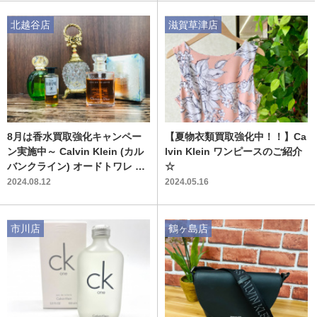
北越谷店
滋賀草津店
8月は香水買取強化キャンペー
【夏物衣類買取強化中！！】Ca
ン実施中～ Calvin Klein (カル
lvin Klein ワンピースのご紹介
バンクライン) オードトワレ シ
☆
ーケーエブリワン入荷いたしま
2024.08.12
2024.05.16
した～
市川店
鶴ヶ島店