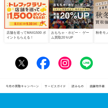
店舗を巡ってMAX1500 ポ
おもちゃ・ホビー・ ゲー
秋冬モ
イントもらえる！
ム買取20％UP
今月の買取キャンペーン
サービスガイド
読みもの
店舗物件募集