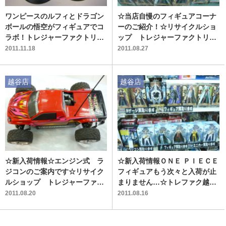
ワンピースのルフィとドラゴン
☆当店自慢のフィギュアコーナ
ボールの悟空がフィギュアでコ
ーのご紹介！☆リサイクルショ
ラボ！トレジャーファクトリー
ップ トレジャーファクトリー
越谷店！
越谷店☆
2011.11.18
2011.08.27
越谷店
越谷店
☆新入荷情報☆エンジン式 ラ
☆新入荷情報ＯＮＥ ＰＩＥＣＥ
ジコンのご案内です☆リサイク
フィギュアもう次々と入荷が止
ルショップ トレジャーファク
まりません…☆トレファク越谷
トリー越谷店☆
店
2011.08.20
2011.08.16