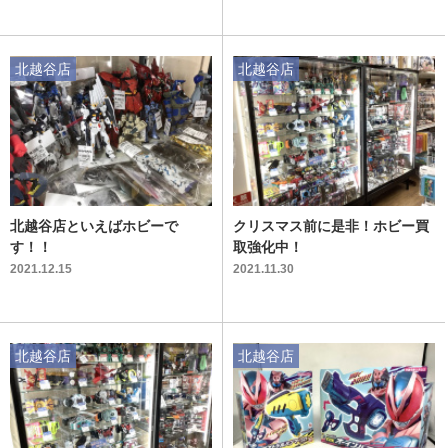
北越谷店
北越谷店
北越谷店といえばホビーで
クリスマス前に是非！ホビー買
す！！
取強化中！
2021.12.15
2021.11.30
北越谷店
北越谷店