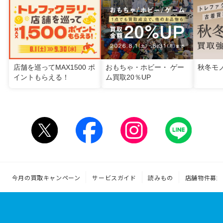
店舗を巡ってMAX1500 ポ
おもちゃ・ホビー・ ゲー
秋冬モ
イントもらえる！
ム買取20％UP
今月の買取キャンペーン
サービスガイド
読みもの
店舗物件募集