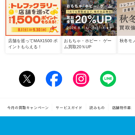
店舗を巡ってMAX1500 ポ
おもちゃ・ホビー・ ゲー
秋冬モ
イントもらえる！
ム買取20％UP
今月の買取キャンペーン
サービスガイド
読みもの
店舗物件募集