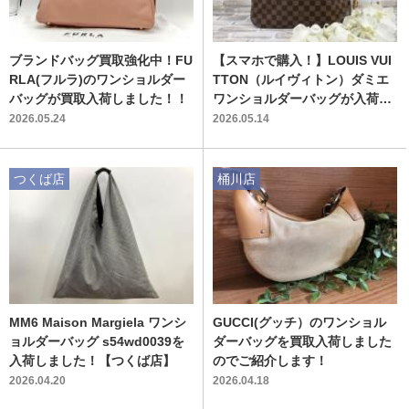
ブランドバッグ買取強化中！FU
【スマホで購入！】LOUIS VUI
RLA(フルラ)のワンショルダー
TTON（ルイヴィトン）ダミエ
バッグが買取入荷しました！！
ワンショルダーバッグが入荷し
ました！
2026.05.24
2026.05.14
つくば店
桶川店
MM6 Maison Margiela ワンシ
GUCCI(グッチ）のワンショル
ョルダーバッグ s54wd0039を
ダーバッグを買取入荷しました
入荷しました！【つくば店】
のでご紹介します！
2026.04.20
2026.04.18