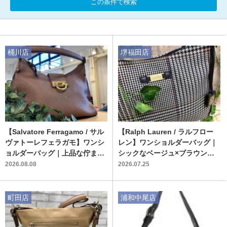
この条件で検索
桶川店
堺福田店
【Salvatore Ferragamo / サル
【Ralph Lauren / ラルフロー
ヴァトーレフェラガモ】ワンシ
レン】ワンショルダーバッグ｜
ョルダーバッグ｜上品な佇まい
シックなベージュ×ブラウンで
が魅力の逸品
魅せる大人スタイル
2026.08.08
2026.07.25
町田店
浦和中尾店