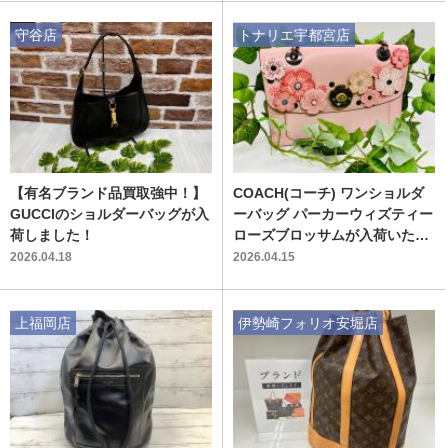
守谷店
トナリエ宇都宮店
【有名ブランド品買取強中！】
COACH(コーチ) ワンショルダ
GUCCIのショルダーバッグが入
ーバッグ パーカーウィズティー
荷しました！
ローズブロッサムが入荷いたし
ました！
2026.04.18
2026.04.15
上福岡店
伊勢崎フォリオ安堀店