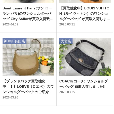
Saint Laurent Paris(サン ロー
【買取強化中】LOUIS VUITTO
ラン パリ)のワンショルダーバ
N（ルイヴィトン）のワンショ
ッグ City Sailorが買取入荷致し
ルダーバッグ が買取入荷しまし
ました！
た！
2026.04.09
2026.03.31
神戸新長田店
大宮店
【ブランドバッグ買取強化
COACH(コーチ) ワンショルダ
中！！】LOEVE（ロエベ）のワ
ーバッグ 買取入荷しました!!
ンショルダーバックのご紹介で
2026.03.25
す！トレファク買物週間開催
2026.03.26
中！トレポ7倍！