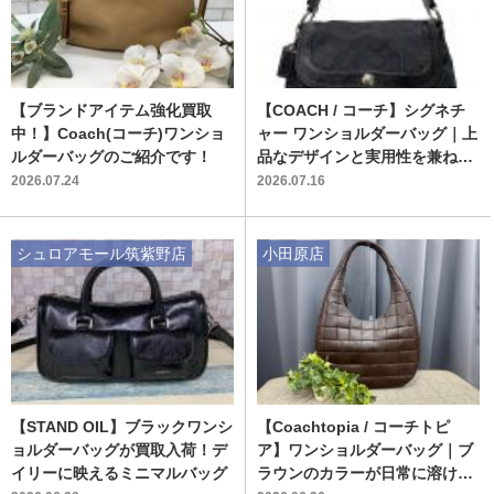
【ブランドアイテム強化買取
【COACH / コーチ】シグネチ
中！】Coach(コーチ)ワンショ
ャー ワンショルダーバッグ｜上
ルダーバッグのご紹介です！
品なデザインと実用性を兼ね備
えた大人の定番バッグが入荷！
2026.07.24
2026.07.16
シュロアモール筑紫野店
小田原店
【STAND OIL】ブラックワンシ
【Coachtopia / コーチトピ
ョルダーバッグが買取入荷！デ
ア】ワンショルダーバッグ｜ブ
イリーに映えるミニマルバッグ
ラウンのカラーが日常に溶け込