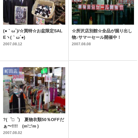
(●｀ω´)/☆買特☆お盆限定SAL
☆所沢店別館☆全品が掘り出し
Eヽ(｀ω´●)
物♪サマーセール開催中！
2007.08.12
2007.08.08
町田店
?(゜□゜) 夏物衣類50％OFFだ
ぁ〜!!!! (m’□’m )
2007.08.02