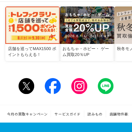
店舗を巡ってMAX1500 ポ
おもちゃ・ホビー・ ゲー
秋冬モ
イントもらえる！
ム買取20％UP
今月の買取キャンペーン
サービスガイド
読みもの
店舗物件募集