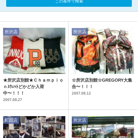
この条件で検索
所沢店
所沢店
★所沢店別館★Ｃｈａｍｐｉｏ
☆所沢店別館☆GREGORY大集
ｎｽｳｪｯﾄどかどか入荷
合〜！！！
中〜！！！
2007.08.12
2007.08.27
町田店
所沢店