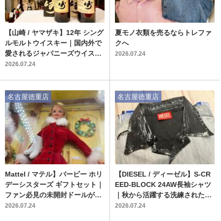
【山崎 / ヤマザキ】12年 シング
夏モノ衣類を売るならトレファ
ルモルトウイスキー｜国内外で
クへ
愛されるジャパニーズウイスキ
2026.07.24
ーの逸品が入荷いたしました
2026.07.24
名古屋徳重店
名古屋徳重店
Mattel / マテル】バービー ホリ
【DIESEL / ディーゼル】S-CR
デーシスターズ ギフトセット｜
EED-BLOCK 24AW長袖シャツ
ファン必見の未開封ドールが入
｜秋から活躍する洗練された一
荷！！
着
2026.07.24
2026.07.24