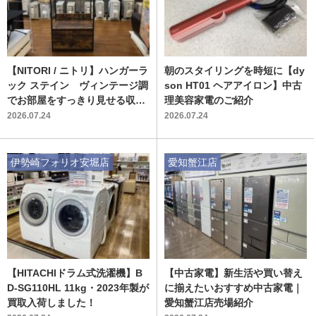
【NITORI / ニトリ】ハンガーラ
朝のスタイリングを時短に【dy
ック ステイン ヴィンテージ調
son HT01 ヘアアイロン】中古
でお部屋をすっきり見せる収納
理美容家電のご紹介
家具
2026.07.24
2026.07.24
伊勢崎フォリオ安堀店
愛知蟹江店
【HITACHIドラム式洗濯機】B
【中古家電】新生活や買い替え
D-SG110HL 11kg・2023年製が
に揃えたいおすすめ中古家電｜
買取入荷しました！
愛知蟹江店売場紹介