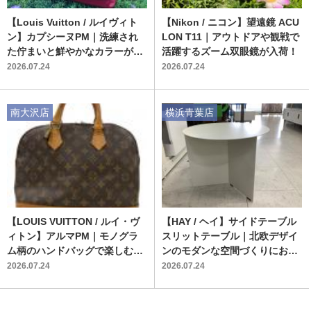
【Louis Vuitton / ルイヴィト
【Nikon / ニコン】望遠鏡 ACU
ン】カプシーヌPM｜洗練され
LON T11｜アウトドアや観戦で
た佇まいと鮮やかなカラーが魅
活躍するズーム双眼鏡が入荷！
せる現代のアイコンバッグ
2026.07.24
2026.07.24
南大沢店
横浜青葉店
【LOUIS VUITTON / ルイ・ヴ
【HAY / ヘイ】サイドテーブル
ィトン】アルマPM｜モノグラ
スリットテーブル｜北欧デザイ
ム柄のハンドバッグで楽しむ大
ンのモダンな空間づくりにおす
人のクラシック
すめの一台が入荷
2026.07.24
2026.07.24