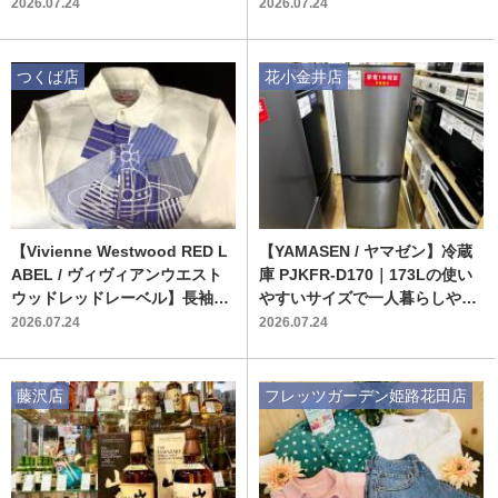
2026.07.24
2026.07.24
つくば店
花小金井店
【Vivienne Westwood RED L
【YAMASEN / ヤマゼン】冷蔵
ABEL / ヴィヴィアンウエスト
庫 PJKFR-D170｜173Lの使い
ウッドレッドレーベル】長袖シ
やすいサイズで一人暮らしや二
ャツ｜爽やかなホワイト×ブル
人暮らしの新生活におすすめ
2026.07.24
2026.07.24
ーで魅せる大人のスタイル
藤沢店
フレッツガーデン姫路花田店