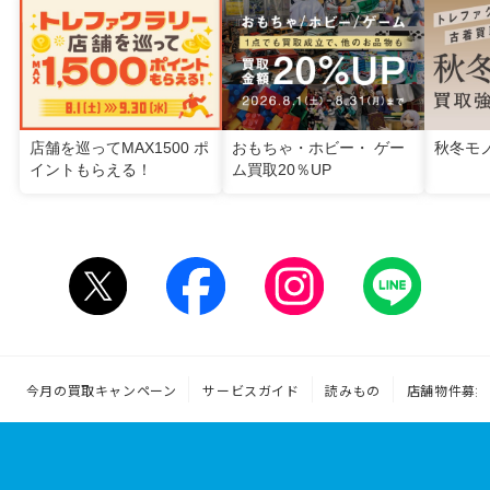
店舗を巡ってMAX1500 ポ
おもちゃ・ホビー・ ゲー
秋冬モ
イントもらえる！
ム買取20％UP
今月の買取キャンペーン
サービスガイド
読みもの
店舗物件募集