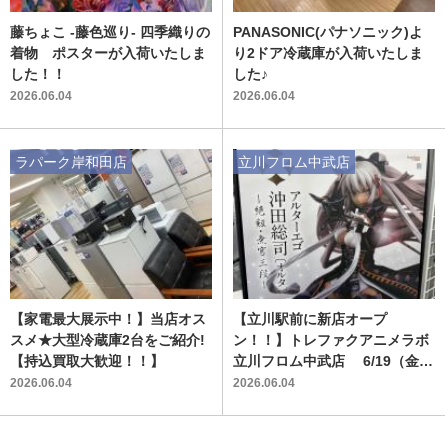
藤ちょこ -藤色巡り- 四季織りの
PANASONIC(パナソニック)よ
着物 ポスターが入荷いたしま
り2ドア冷蔵庫が入荷いたしま
した！！
した♪
2026.06.04
2026.06.04
ラパーク岸和田店
立川フロム中武店
【家電最大展示中！】当店オス
【立川駅前に新店オープ
スメ★大型冷蔵庫2台をご紹介!
ン！！】トレファクアニメラボ
【持込買取大歓迎！！】
立川フロム中武店 6/19（金）
10：00～グランドオープン！！
2026.06.04
2026.06.04