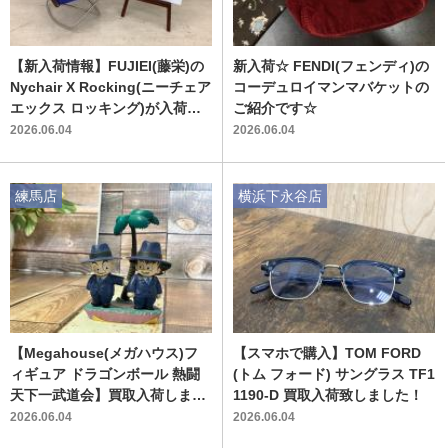
【新入荷情報】FUJIEI(藤栄)の
新入荷☆ FENDI(フェンディ)の
Nychair X Rocking(ニーチェア
コーデュロイマンマバケットの
エックス ロッキング)が入荷し
ご紹介です☆
ました！【スマホで購入】
2026.06.04
2026.06.04
練馬店
横浜下永谷店
【Megahouse(メガハウス)フ
【スマホで購入】TOM FORD
ィギュア ドラゴンボール 熱闘
(トム フォード) サングラス TF1
天下一武道会】買取入荷しまし
1190-D 買取入荷致しました！
た！
2026.06.04
2026.06.04