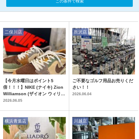
この条件で検索
二俣川店
所沢店
【今月水曜日はポイント5
ご不要なゴルフ用品お売りくだ
倍！！！】NIKE (ナイキ) Zion
さい！！
Williamson (ザイオン ウィリア
2026.06.04
ムソン) Air Jordan 1 Lowのご
2026.06.05
紹介です！！！
横浜青葉店
川越店