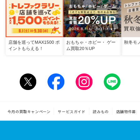
店舗を巡ってMAX1500 ポ
おもちゃ・ホビー・ ゲー
秋冬モ
イントもらえる！
ム買取20％UP
今月の買取キャンペーン
サービスガイド
読みもの
店舗物件募集