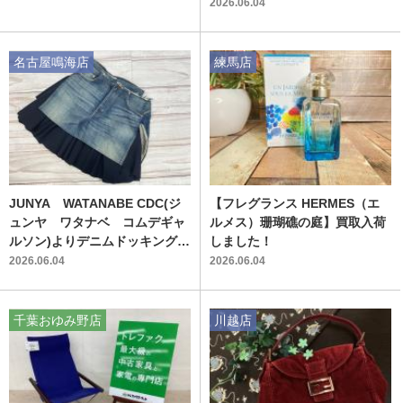
デトロイトジャケット ”が入荷
2026.06.04
しました！！
名古屋鳴海店
練馬店
JUNYA WATANABE CDC(ジ
【フレグランス HERMES（エ
ュンヤ ワタナベ コムデギャ
ルメス）珊瑚礁の庭】買取入荷
ルソン)よりデニムドッキングス
しました！
カートが買取入荷いたしました
2026.06.04
2026.06.04
♪
千葉おゆみ野店
川越店