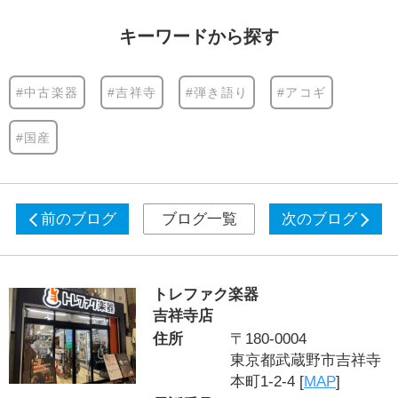
キーワードから探す
#中古楽器
#吉祥寺
#弾き語り
#アコギ
#国産
前のブログ
ブログ一覧
次のブログ
トレファク楽器
吉祥寺店
住所
〒180-0004
東京都武蔵野市吉祥寺
本町1-2-4 [
MAP
]