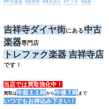
#中古楽器
#吉祥寺
#弾き語り
#アコギ
#国産
吉祥寺ダイヤ街
中古
にある
楽器
専門店
トレファク楽器 吉祥寺店
です！
当店では買取強化中！
午前１１時
午後７時
買取は
から
まで
いつでもお持込み下さい！