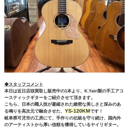
◆スタッフコメント
本日は近日店頭買取し販売中の1本より、K.Yairi製の手工アコ
ースティックギターをご紹介させて頂きます。

こちら、日本の職人技が凝縮された緻密な美しさと深みのあ
YS-120KM
る鳴りを高次元で融合させた、
です！
岐阜県可児市の工房にて、手作りの伝統を守り続け、国内外
のアーティストから厚い信頼を獲得しているヤイリギター。