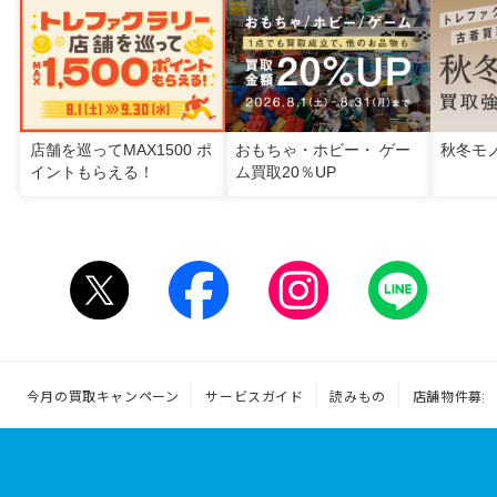
店舗を巡ってMAX1500 ポ
おもちゃ・ホビー・ ゲー
秋冬モ
イントもらえる！
ム買取20％UP
今月の買取キャンペーン
サービスガイド
読みもの
店舗物件募集