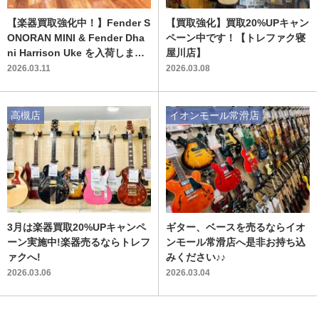
【楽器買取強化中！】Fender S
【買取強化】買取20%UPキャン
ONORAN MINI & Fender Dha
ペーン中です！【トレファク寝
ni Harrison Uke を入荷しまし
屋川店】
た！【限定仕様】
2026.03.11
2026.03.08
高槻店
イオンモール常滑店
3月は楽器買取20%UPキャンペ
ギター、ベースを売るならイオ
ーン実施中!楽器売るならトレフ
ンモール常滑店へ是非お持ち込
ァクへ!
みください♪♪
2026.03.06
2026.03.04