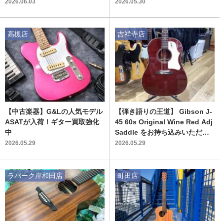
2026.06.03
2026.05.30
高槻店
吉祥寺店
【中古楽器】G&Lの人気モデル
【弾き語りの王道】 Gibson J-
ASATが入荷！ギター買取強化
45 60s Original Wine Red Adj
中
Saddle をお持ち込みいただき
ました！
2026.05.29
2026.05.29
ラパーク岸和田店
町田店