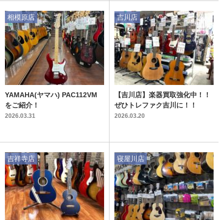
相模原店
吉川店
YAMAHA(ヤマハ) PAC112VM
【吉川店】楽器買取強化中！！
をご紹介！
ぜひトレファク吉川に！！
2026.03.31
2026.03.20
吉祥寺店
寝屋川店