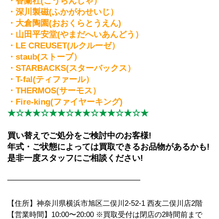
・香蘭社(こうらんしゃ）
・深川製磁(ふかがわせいじ）
・大倉陶園(おおくらとうえん)
・山田平安堂(やまだへいあんどう）
・LE CREUSET(ルクルーゼ）
・staub(ストーブ）
・STARBACKS(スターバックス）
・T-fal(ティファール）
・THERMOS(サーモス）            
・Fire-king(ファイヤーキング)           
★☆★★☆★★☆★★☆★★☆★☆★
買い替えでご処分をご検討中のお客様!
年式・ご状態によっては買取できるお品物があるかも!
是非一度スタッフにご相談ください!
━━━━━━━━━━━━━━━━
【住所】神奈川県横浜市旭区二俣川2‐52‐1 西友二俣川店2階
【営業時間】10:00〜20:00 ※買取受付は閉店の2時間前まで