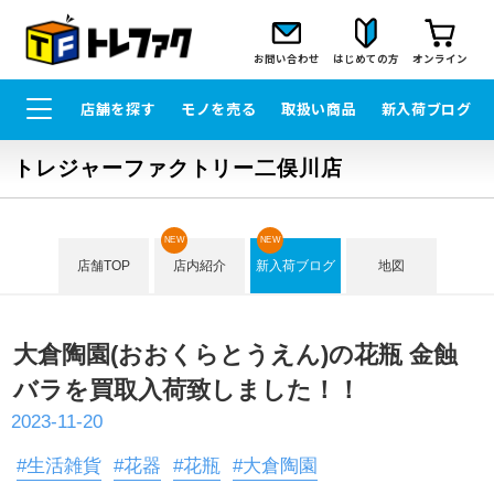
お問い合わせ
はじめての方
オンライン
店舗を探す
モノを売る
取扱い商品
新入荷ブログ
トレジャーファクトリー二俣川店
NEW
NEW
店舗TOP
店内紹介
新入荷ブログ
地図
大倉陶園(おおくらとうえん)の花瓶 金蝕
バラを買取入荷致しました！！
2023-11-20
#生活雑貨
#花器
#花瓶
#大倉陶園