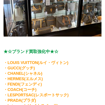
★☆ブランド買取強化中★☆
・LOUIS VUITTON(ルイ・ヴィトン)
・GUCCI(グッチ)
・CHANEL(シャネル)
・HERMES(エルメス)
・FENDI(フェンディ)
・COACH(コーチ)
・LESPORTSAC(レスポートサック)
・PRADA(プラダ)