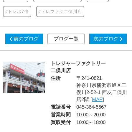
#トレポ7倍
#トレファク二俣川店
前のブログ
ブログ一覧
次のブログ
トレジャーファクトリー
二俣川店
住所
〒241-0821
神奈川県横浜市旭区二
俣川2‐52‐1 西友二俣川
店2階 [
MAP
]
電話番号
045-364-5567
営業時間
10:00～20:00
買取受付
10:00～18:00