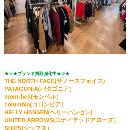
★☆★ブランド買取強化中★☆★
THE NORTH FACE(ザノースフェイス)
PATAGONIA(パタゴニア）
mont-bell(モンベル）
columbia(コロンビア）
HELLY HANSEN(ヘリーハンセン)
UNITED ARROWS(ユナイテッドアローズ）
SHIPS(シップス）