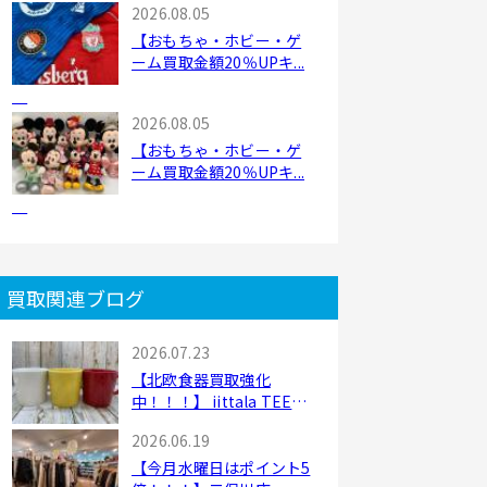
2026.08.05
【おもちゃ・ホビー・ゲ
ーム買取金額20％UPキ...
2026.08.05
【おもちゃ・ホビー・ゲ
ーム買取金額20％UPキ...
買取関連ブログ
2026.07.23
【北欧食器買取強化
中！！！】 iittala TEEM
A...
2026.06.19
【今月水曜日はポイント5