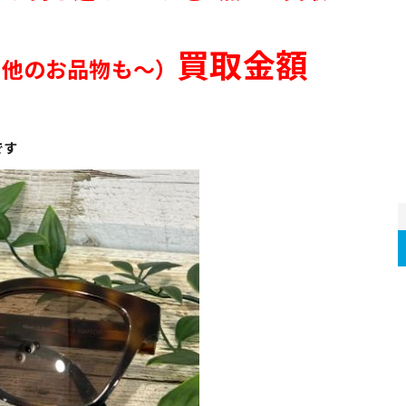
買取金額
（他のお品物も～）
です