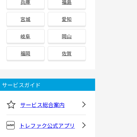
兵庫
福島
宮城
愛知
岐阜
岡山
福岡
佐賀
サービスガイド
サービス総合案内
トレファク公式アプリ