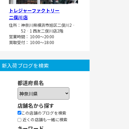
トレジャーファクトリー
二俣川店
住所：神奈川県横浜市旭区二俣川2‐
52‐1 西友二俣川店2階
営業時間： 10:00～20:00
買取受付： 10:00～18:00
新入荷ブログを検索
都道府県名
店舗名から探す
この店舗のブログを検索
近くの店舗も一緒に検索
キーワード